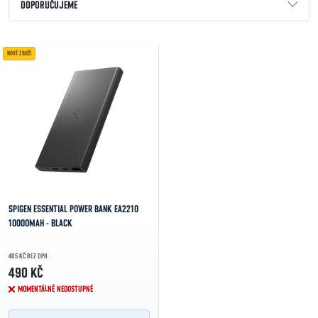
Řazení produktů
DOPORUČUJEME
NEJLEVNĚJŠÍ
Výpis produktů
NOVÉ ZBOŽÍ
NEJDRAŽŠÍ
NEJPRODÁVANĚJŠÍ
ABECEDNĚ
SPIGEN ESSENTIAL POWER BANK EA2210
10000MAH - BLACK
405 KČ BEZ DPH
490 KČ
MOMENTÁLNĚ NEDOSTUPNÉ