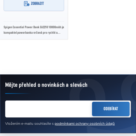
ZOBRAZIT
Spigen Essential Power Bank EA2210 10000mAh je
kompaktní powerbanka určená pro rychlé a
bezpečné nabíjení mobilních zařízení na
cestách,...
Ovládací prvky výpisu
Mějte přehled o novinkách
a slevách
Zápatí
E-MAIL
ODEBÍRAT
Vložením e-mailu souhlasíte s
podmínkami ochrany osobních údajů