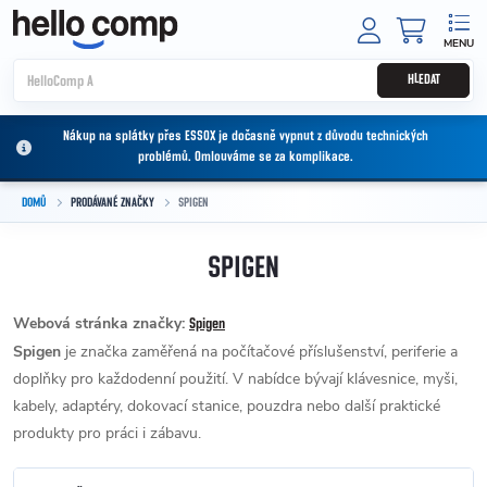
Přejít na obsah
NÁKUPNÍ
HLEDAT
Nákup na splátky přes ESSOX je dočasně vypnut z důvodu technických
problémů. Omlouváme se za komplikace.
DOMŮ
PRODÁVANÉ ZNAČKY
SPIGEN
SPIGEN
Webová stránka značky:
Spigen
Spigen
je značka zaměřená na počítačové příslušenství, periferie a
doplňky pro každodenní použití. V nabídce bývají klávesnice, myši,
kabely, adaptéry, dokovací stanice, pouzdra nebo další praktické
produkty pro práci i zábavu.