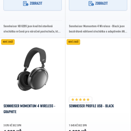
ZOBRAZIT
ZOBRAZIT
Sennheiser HD 620S jsou kvalitní otevřená
Sennheiser Momentum 4 Wireless - Black jsou
sluchátka určená pro náročné posluchače, kteří
bezdrátová náhlavní sluchátka s adaptivním ANC,
ocení precizní reprodukci zvuku, pohodlí při...
Bluetooth 5.2 a výdrží až 60 hodin na jedno...
NOVÉ ZBOŽÍ
NOVÉ ZBOŽÍ
SENNHEISER MOMENTUM 4 WIRELESS -
SENNHEISER PROFILE USB - BLACK
GRAPHITE
3 876 KČ BEZ DPH
1 645 KČ BEZ DPH