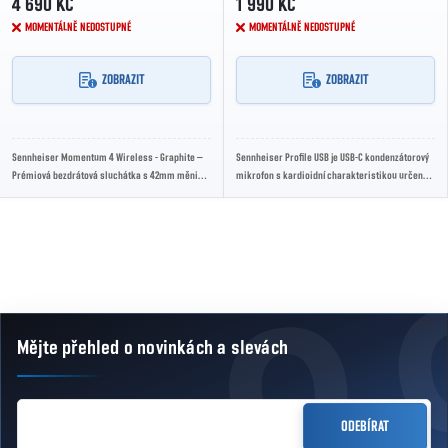
4 690 KČ
1 990 KČ
MOMENTÁLNĚ NEDOSTUPNÉ
MOMENTÁLNĚ NEDOSTUPNÉ
ZOBRAZIT
ZOBRAZIT
Sennheiser Momentum 4 Wireless - Graphite –
Sennheiser Profile USB je USB-C kondenzátorový
Prémiová bezdrátová sluchátka s 42mm měniči,
mikrofon s kardioidní charakteristikou určený
adaptivním potlačením hluku, režimem...
pro podcasty, streamování a voiceover....
Ovládací prvky výpisu
Mějte přehled o novinkách
a slevách
Zápatí
E-MAIL
ODEBÍRAT