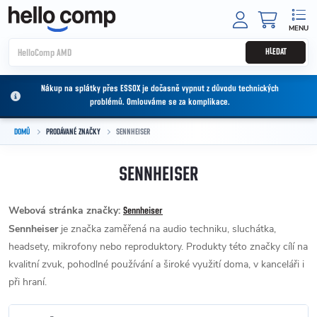
Přejít na obsah
NÁKUPNÍ
HLEDAT
Nákup na splátky přes ESSOX je dočasně vypnut z důvodu technických
problémů. Omlouváme se za komplikace.
DOMŮ
PRODÁVANÉ ZNAČKY
SENNHEISER
SENNHEISER
Webová stránka značky:
Sennheiser
Sennheiser
je značka zaměřená na audio techniku, sluchátka,
headsety, mikrofony nebo reproduktory. Produkty této značky cílí na
kvalitní zvuk, pohodlné používání a široké využití doma, v kanceláři i
při hraní.