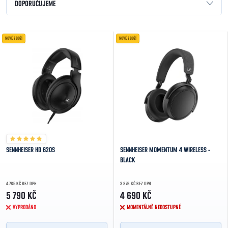
Řazení produktů
DOPORUČUJEME
NEJLEVNĚJŠÍ
Výpis produktů
NOVÉ ZBOŽÍ
NOVÉ ZBOŽÍ
NEJDRAŽŠÍ
NEJPRODÁVANĚJŠÍ
ABECEDNĚ
SENNHEISER HD 620S
SENNHEISER MOMENTUM 4 WIRELESS -
BLACK
4 785 KČ BEZ DPH
3 876 KČ BEZ DPH
5 790 KČ
4 690 KČ
VYPRODÁNO
MOMENTÁLNĚ NEDOSTUPNÉ