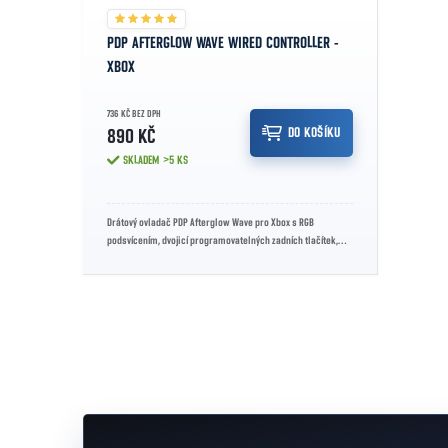
PDP AFTERGLOW WAVE WIRED CONTROLLER -
XBOX
736 KČ BEZ DPH
DO KOŠÍKU
890 KČ
SKLADEM
>5 KS
Drátový ovladač PDP Afterglow Wave pro Xbox s RGB
podsvícením, dvojicí programovatelných zadních tlačítek,
audio konektorem 3,5 mm a...
Ovládací prvky výpisu