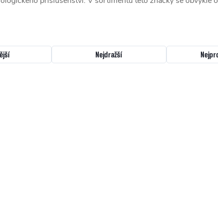
nologického příslušenství. V sortimentu této značky se obvykle o
ější
Nejdražší
Nejpr