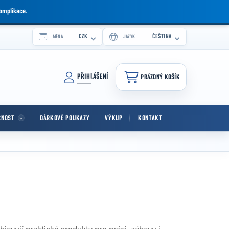
komplikace.
CZK
ČEŠTINA
MĚNA
JAZYK
PŘIHLÁŠENÍ
PRÁZDNÝ KOŠÍK
NÁKUPNÍ KOŠÍK
CNOST
DÁRKOVÉ POUKAZY
VÝKUP
KONTAKT