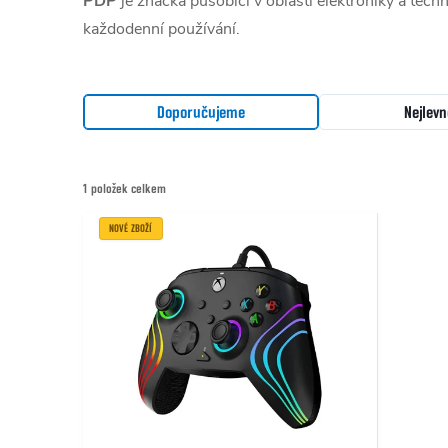
PDP
je značka působící v oblasti elektroniky a tech
každodenní používání.
Řazení produktů
Doporučujeme
Nejlevn
1
položek celkem
Výpis produktů
NOVÉ ZBOŽÍ