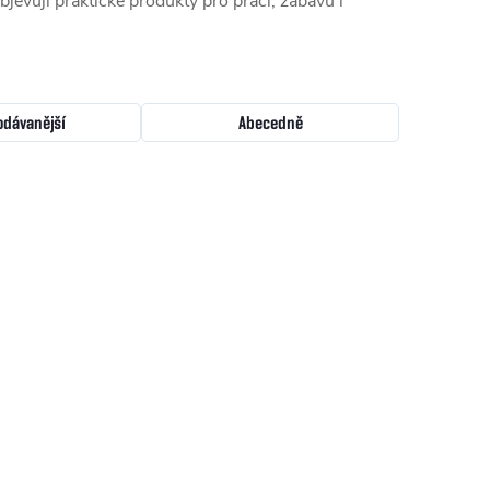
bjevují praktické produkty pro práci, zábavu i
odávanější
Abecedně