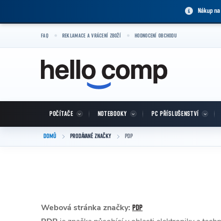
Přejít na obsah
Nákup na
FAQ
REKLAMACE A VRÁCENÍ ZBOŽÍ
HODNOCENÍ OBCHODU
POČÍTAČE
NOTEBOOKY
PC PŘÍSLUŠENSTVÍ
DOMŮ
PRODÁVANÉ ZNAČKY
PDP
Webová stránka značky:
PDP