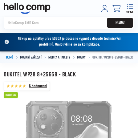
Přejít na obsah
NÁKUPNÍ
HLEDAT
Nákup na splátky přes ESSOX je dočasně vypnut z důvodu technických
problémů. Omlouváme se za komplikace.
DOMŮ
MOBILNÍ ZAŘÍZENÍ
MOBILY A TABLETY
MOBILY
OUKITEL WP28 8+256GB - BLACK
OUKITEL WP28 8+256GB - BLACK
6 hodnocení
ROZBALENO