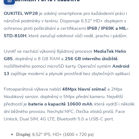
OUKITEL WP28
je odolný smartphone pro každodenní práci i
náročné podmínky v terénu. Disponuje 6,52" HD+ displejem s
ochranou proti poškrábání a certifikacemi
IP68 / IP69K a MIL-
STD-810H
, které zaručují odolnost vůči vodě, prachu i pádům.
Uvnitř se nachází výkonný 8jádrový procesor
MediaTek Helio
G85
, doplněný o 8 GB RAM a
256 GB interního úložiště
,
rozšiřitelného pomocí microSD karty. Operační systém
Android
13
zajišťuje moderní a plynulé prostředí bez zbytečných aplikací.
Fotoaparátová výbava nabízí
48Mpx hlavní snímač
a 2Mpx
hloubkový senzor, doplněný o 5Mpx přední kameru. Největší
předností je
baterie o kapacitě 10600 mAh
, která vydrží i několik
dní běžného provozu. Nechybí NFC, čtečka otisků prstů, Face
Unlock, Dual SIM, 4G LTE, Bluetooth 5.0 a USB-C port.
Displej:
6,52" IPS, HD+ (1600 × 720 px)