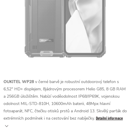
OUKITEL WP28
v černé barvě je robustní outdoorový telefon s
6,52" HD+ displejem, 8jádrovým procesorem Helio G85, 8 GB RAM
a 256GB úložištěm. Nabízí voděodolnost IP68/IP69K, vojenskou
odolnost MIL-STD-810H, 10600mAh baterii, 48Mpx hlavní
fotoaparát, NFC, čtečku otisků prstů a Android 13. Skvělý parťák do
extrémních podmínek i na cestování bez nabíječky.
Detailní informace