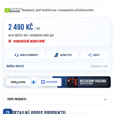
AKTUÁLNÍ STAV
Rozbalený, plně funkční kus s kompletním příslušenstvím.
RZ
ROZBALENO
2 490 KČ
/ KS
NELZE ODEČÍST DPH | OSVOBOZENO PODLE §90
Měrná cena:
MOMENTÁLNĚ NEDOSTUPNÉ
DOTAZ K PRODUKTU
HLÍDACÍ PES
SDÍLET
Záruka
:
1 rok
ZNAČKA:
OUKITEL
POPIS PRODUKTU
DETAILNÍ POPIS PRODUKTU