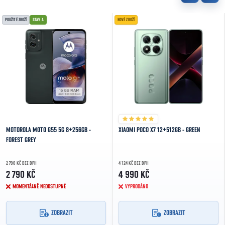
POUŽITÉ ZBOŽÍ
STAV A
NOVÉ ZBOŽÍ
MOTOROLA MOTO G55 5G 8+256GB -
XIAOMI POCO X7 12+512GB - GREEN
FOREST GREY
2 790 KČ BEZ DPH
4 124 KČ BEZ DPH
2 790 KČ
4 990 KČ
MOMENTÁLNĚ NEDOSTUPNÉ
VYPRODÁNO
ZOBRAZIT
ZOBRAZIT