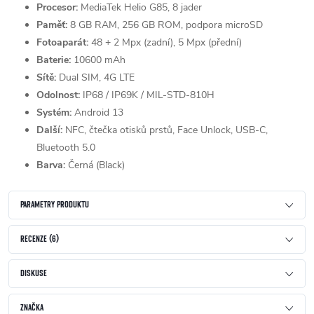
Procesor:
MediaTek Helio G85, 8 jader
Paměť:
8 GB RAM, 256 GB ROM, podpora microSD
Fotoaparát:
48 + 2 Mpx (zadní), 5 Mpx (přední)
Baterie:
10600 mAh
Sítě:
Dual SIM, 4G LTE
Odolnost:
IP68 / IP69K / MIL-STD-810H
Systém:
Android 13
Další:
NFC, čtečka otisků prstů, Face Unlock, USB-C,
Bluetooth 5.0
Barva:
Černá (Black)
PARAMETRY PRODUKTU
RECENZE (6)
DISKUSE
ZNAČKA