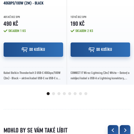
40GBPS/100W (2M) - BLACK
405 KČ BEZ DPH
157 KČ BEZ DPH
490 KČ
190 KČ
SKLADEM
1 KS
SKLADEM
2 KS
DO KOŠÍKU
DO KOŠÍKU
Kabel Belkin Thunderbolt 3 USB-C 40Gbps/100W
CONNECT IT Wirez Lightning (2m) White – Datový a
(2m) - Black – aktivní kabel USB-C na USB-C s
nabíjecí kabel s USB-A a Lightning konektory,
přenosem dat až 40 Gb/s, napájením až 100 W a...
délkou 2m a podporou rychlého nabíjení i...