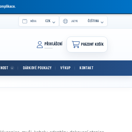
komplikace.
CZK
ČEŠTINA
MĚNA
JAZYK
PŘIHLÁŠENÍ
PRÁZDNÝ KOŠÍK
NÁKUPNÍ KOŠÍK
CNOST
DÁRKOVÉ POUKAZY
VÝKUP
KONTAKT