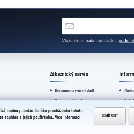
E-MAIL
h
Vložením e-mailu souhlasíte s
podmínk
Zákaznický servis
Inform
Reklamace a vrácení zboží
Obcho
Hodnocení obchodu
Podmí
ívá soubory cookie. Dalším procházením tohoto
Servis
Konta
ODMÍTNOUT
Discord
te souhlas s jejich používáním.. Více informací