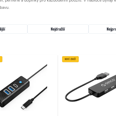
, periferie a doplňky pro každodenní použití. V nabídce bývají k
ábavu.
ější
Nejdražší
Nejpr
NOVÉ ZBOŽÍ