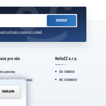
ODEBÍRAT
ami ochrany osobních údajů
ace pro vás
HelloCZ s.r.o.
dní podmínky
IČO: 10846131
nky ochrany osobních údajů
DIČ: CZ10846131
kt
SOUHLASÍM