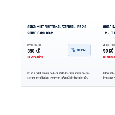
ORICO MULTIFUNCTIONAL EXTERNAL USB 2.0
ORICO R
SOUND CARD 10CM
1M - BL
322 KČ BEZ DPH
74 KČ BEZ DP
ZOBRAZIT
390 KČ
90 KČ
VYPRODÁNO
VYPROD
Orico je multifunkční zvuková karta, která umožňuje snadné
Síťový kabe
a praktické připojení zvukových zařízení, jako jsou sluchátka,
internetu. 
mikrofon nebo...
své robustní
Ovládací prvky výpisu