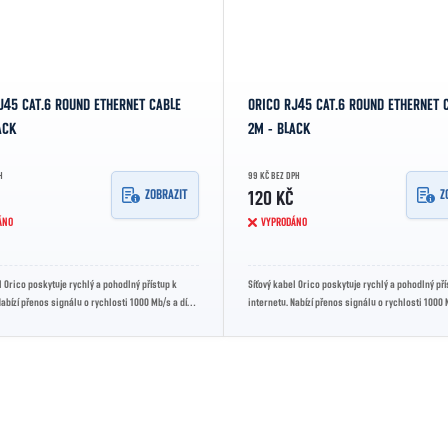
J45 CAT.6 ROUND ETHERNET CABLE
ORICO RJ45 CAT.6 ROUND ETHERNET 
ACK
2M - BLACK
H
99 KČ BEZ DPH
ZOBRAZIT
Z
120 KČ
ÁNO
VYPRODÁNO
l Orico poskytuje rychlý a pohodlný přístup k
Síťový kabel Orico poskytuje rychlý a pohodlný pří
Nabízí přenos signálu o rychlosti 1000 Mb/s a díky
internetu. Nabízí přenos signálu o rychlosti 1000 
...
své robustní...