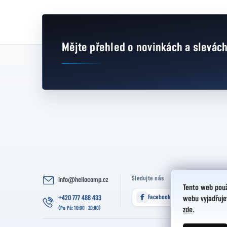
Mějte přehled o novinkách
a slevác
Zápatí
Sledujte nás
info
@
hellocomp.cz
Tento web použ
Facebook
Instagram
+420 777 488 433
webu vyjadřuje
zde
.