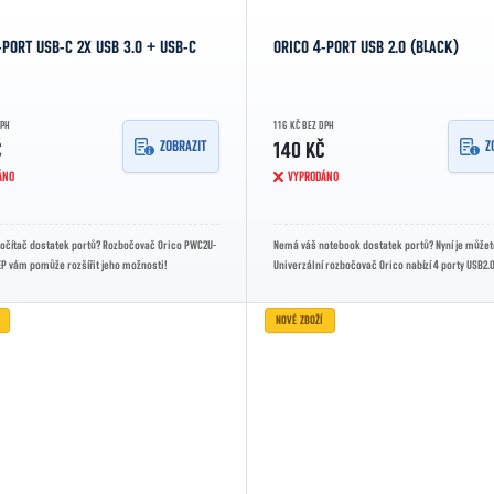
-PORT USB-C 2X USB 3.0 + USB-C
ORICO 4-PORT USB 2.0 (BLACK)
DPH
116 KČ BEZ DPH
ZOBRAZIT
Z
Č
140 KČ
ÁNO
VYPRODÁNO
očítač dostatek portů? Rozbočovač Orico PWC2U-
Nemá váš notebook dostatek portů? Nyní je můžet
P vám pomůže rozšířit jeho možnosti!
Univerzální rozbočovač Orico nabízí 4 porty USB2.0
poskytuje rychlé a...
NOVÉ ZBOŽÍ