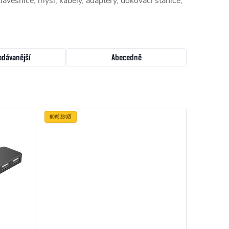
lávesnice, myši, kabely, adaptéry, dokovací stanice,
odávanější
Abecedně
NOVÉ ZBOŽÍ