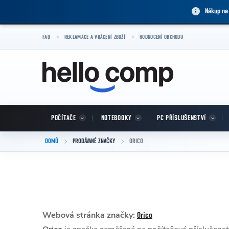
Přejít na obsah
Nákup na
FAQ
REKLAMACE A VRÁCENÍ ZBOŽÍ
HODNOCENÍ OBCHODU
POČÍTAČE
NOTEBOOKY
PC PŘÍSLUŠENSTVÍ
DOMŮ
PRODÁVANÉ ZNAČKY
ORICO
Webová stránka značky:
Orico