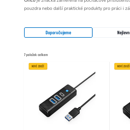
Orico
je značka zaměřená na počítačové příslušenství
pouzdra nebo další praktické produkty pro práci i z
Řazení produktů
Doporučujeme
Nejlevn
7
položek celkem
Výpis produktů
NOVÉ ZBOŽÍ
NOVÉ ZBOŽÍ