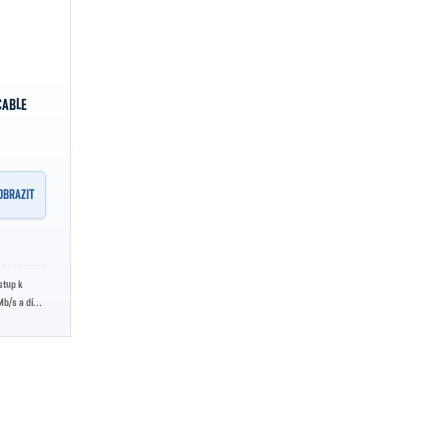
CABLE
OBRAZIT
stup k
Mb/s a díky