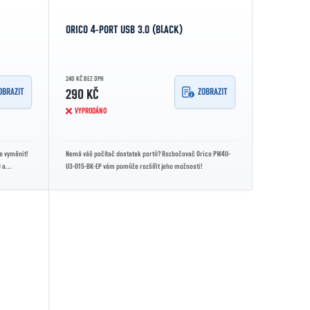
ORICO 4-PORT USB 3.0 (BLACK)
240 KČ BEZ DPH
OBRAZIT
ZOBRAZIT
290 KČ
VYPRODÁNO
e vyměnit!
Nemá váš počítač dostatek portů? Rozbočovač Orico PW4U-
 a
U3-015-BK-EP vám pomůže rozšířit jeho možnosti!