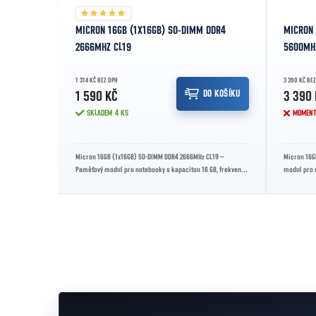
MICRON 16GB (1X16GB) SO-DIMM DDR4
MICRON 
2666MHZ CL19
5600MH
1 314 KČ BEZ DPH
3 390 KČ BEZ
DO KOŠÍKU
1 590 KČ
3 390 
SKLADEM
4 KS
MOMENT
Micron 16GB (1x16GB) SO-DIMM DDR4 2666MHz CL19 –
Micron 16G
Paměťový modul pro notebooky s kapacitou 16 GB, frekvencí
modul pro n
2666 MHz a spolehlivým výkonem...
rychlý přeno
Ovládací prvky výpisu