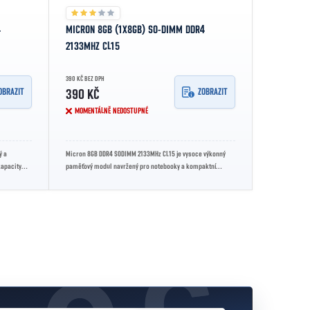
4
MICRON 8GB (1X8GB) SO-DIMM DDR4
2133MHZ CL15
390 KČ BEZ DPH
OBRAZIT
ZOBRAZIT
390 KČ
MOMENTÁLNĚ NEDOSTUPNÉ
ý a
Micron 8GB DDR4 SODIMM 2133MHz CL15 je vysoce výkonný
kapacity
paměťový modul navržený pro notebooky a kompaktní
počítače, který zlepšuje výkon...