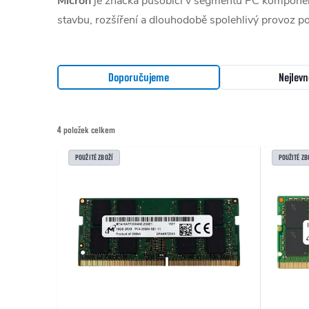
Micron
je značka působící v segmentu PC komponentů
stavbu, rozšíření a dlouhodobě spolehlivý provoz po
Řazení produktů
Doporučujeme
Nejlevn
4
položek celkem
Výpis produktů
POUŽITÉ ZBOŽÍ
POUŽITÉ ZB