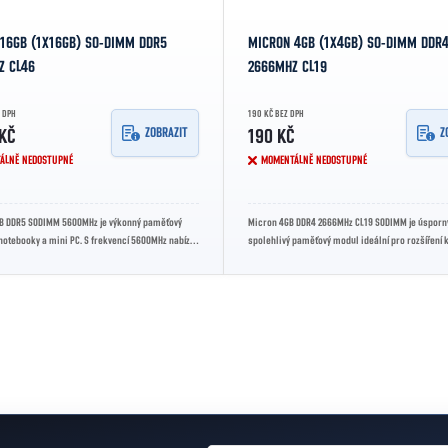
16GB (1X16GB) SO-DIMM DDR5
MICRON 4GB (1X4GB) SO-DIMM DDR
Z CL46
2666MHZ CL19
 DPH
190 KČ BEZ DPH
ZOBRAZIT
Z
KČ
190 KČ
ÁLNĚ NEDOSTUPNÉ
MOMENTÁLNĚ NEDOSTUPNÉ
B DDR5 SODIMM 5600MHz je výkonný paměťový
Micron 4GB DDR4 2666MHz CL19 SODIMM je úsporn
otebooky a mini PC. S frekvencí 5600MHz nabízí
spolehlivý paměťový modul ideální pro rozšíření 
s dat, stabilní...
notebooků a kompaktních...