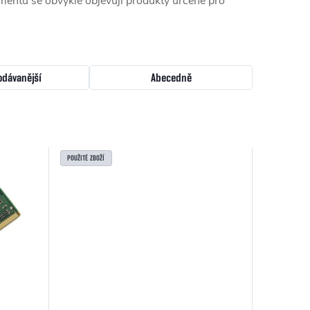
mentu se obvykle objevují produkty určené pro
odávanější
Abecedně
POUŽITÉ ZBOŽÍ