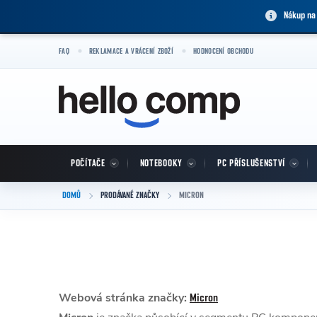
Přejít na obsah
Nákup na
FAQ
REKLAMACE A VRÁCENÍ ZBOŽÍ
HODNOCENÍ OBCHODU
POČÍTAČE
NOTEBOOKY
PC PŘÍSLUŠENSTVÍ
DOMŮ
PRODÁVANÉ ZNAČKY
MICRON
Webová stránka značky:
Micron