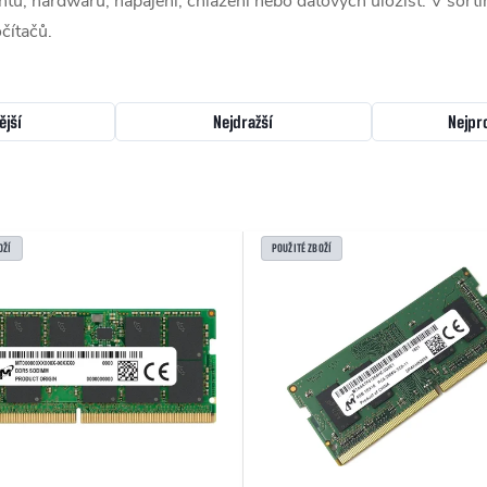
, hardwaru, napájení, chlazení nebo datových úložišť. V sorti
čítačů.
ější
Nejdražší
Nejpr
OŽÍ
POUŽITÉ ZBOŽÍ