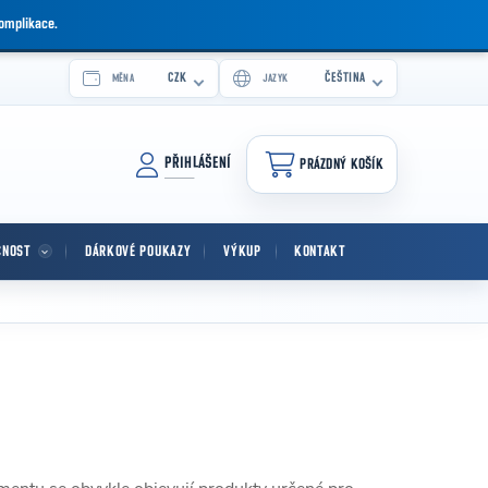
komplikace.
CZK
ČEŠTINA
MĚNA
JAZYK
PŘIHLÁŠENÍ
PRÁZDNÝ KOŠÍK
NÁKUPNÍ KOŠÍK
CNOST
DÁRKOVÉ POUKAZY
VÝKUP
KONTAKT