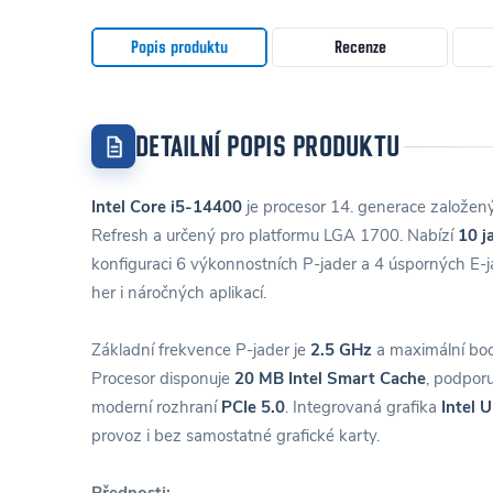
Popis produktu
Recenze
DETAILNÍ POPIS PRODUKTU
Intel Core i5-14400
je procesor 14. generace založený
Refresh a určený pro platformu LGA 1700. Nabízí
10 j
konfiguraci 6 výkonnostních P-jader a 4 úsporných E-ja
her i náročných aplikací.
Základní frekvence P-jader je
2.5 GHz
a maximální bo
Procesor disponuje
20 MB Intel Smart Cache
, podpor
moderní rozhraní
PCIe 5.0
. Integrovaná grafika
Intel 
provoz i bez samostatné grafické karty.