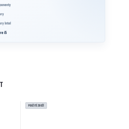
ponenty
ory
ry Intel
re i5
T
POUŽITÉ ZBOŽÍ
POUŽITÉ ZBOŽ