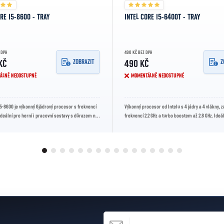
ORE I5-8600 - TRAY
INTEL CORE I5-6400T - TRAY
 DPH
490 KČ BEZ DPH
ZOBRAZIT
Z
KČ
490 KČ
ÁLNĚ NEDOSTUPNÉ
MOMENTÁLNĚ NEDOSTUPNÉ
i5-8600 je výkonný 6jádrový procesor s frekvencí
Výkonný procesor od Intelu s 4 jádry a 4 vlákny, 
 Ideální pro herní i pracovní sestavy s důrazem na
frekvencí 2.2 GHz a turbo boostem až 2.8 GHz. Ideá
on...
běžné pracovní a...