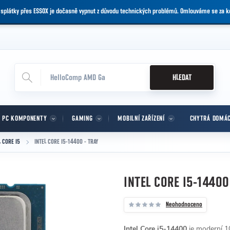
 splátky přes ESSOX je dočasně vypnut z důvodu technických problémů. Omlouváme se za 
HLEDAT
PC KOMPONENTY
GAMING
MOBILNÍ ZAŘÍZENÍ
CHYTRÁ DOMÁ
L CORE I5
INTEL CORE I5-14400 - TRAY
INTEL CORE I5-14400
Neohodnoceno
Intel Core i5-14400
je moderní 10