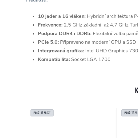
Přednosti:
10 jader a 16 vláken:
Hybridní architektura P
Frekvence:
2.5 GHz základní, až 4.7 GHz Tur
Podpora DDR4 i DDR5:
Flexibilní volba pamě
PCIe 5.0:
Připraveno na moderní GPU a SSD
Integrovaná grafika:
Intel UHD Graphics 73
Kompatibilita:
Socket LGA 1700
POUŽITÉ ZBOŽÍ
POUŽITÉ ZB