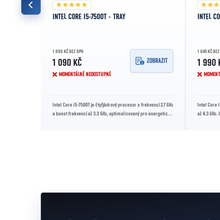
INTEL CORE I5-7500T - TRAY
INTEL C
1 090 KČ BEZ DPH
1 645 KČ BEZ
ZOBRAZIT
ZOBRAZIT
1 090 KČ
1 990 
MOMENTÁLNĚ NEDOSTUPNÉ
MOMENT
rekvencí 3.0
Intel Core i5-7500T je čtyřjádrový procesor s frekvencí 2.7 GHz
Intel Core 
aždodenní
a boost frekvencí až 3.3 GHz, optimalizovaný pro energeticky
až 4.3 GHz.
úsporné...
stabilní výk