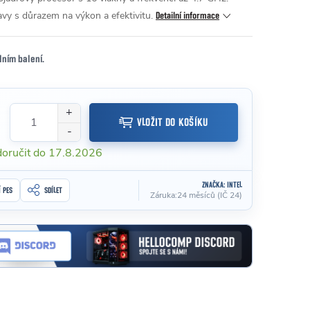
avy s důrazem na výkon a efektivitu.
Detailní informace
lním balení.
VLOŽIT DO KOŠÍKU
17.8.2026
ZNAČKA:
INTEL
Í PES
SDÍLET
Záruka
:
24 měsíců (IČ 24)