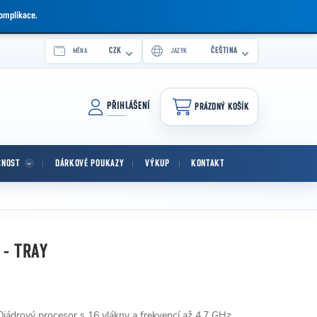
komplikace.
CZK
ČEŠTINA
MĚNA
JAZYK
PŘIHLÁŠENÍ
PRÁZDNÝ KOŠÍK
NÁKUPNÍ KOŠÍK
CNOST
DÁRKOVÉ POUKAZY
VÝKUP
KONTAKT
 - TRAY
jádrový procesor s 16 vlákny a frekvencí až 4.7 GHz.