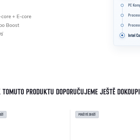
PC Kom
-core + E-core
Proces
bo Boost
Proceso
tí
Intel Co
0
K TOMUTO PRODUKTU DOPORUČUJEME JEŠTĚ DOKOUPI
OŽÍ
POUŽITÉ ZBOŽÍ