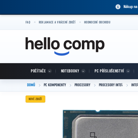
Přejít na obsah
Nákup na
FAQ
REKLAMACE A VRÁCENÍ ZBOŽÍ
HODNOCENÍ OBCHODU
POČÍTAČE
NOTEBOOKY
PC PŘÍSLUŠENSTVÍ
DOMŮ
PC KOMPONENTY
PROCESORY
PROCESORY INTEL
INTE
NOVÉ ZBOŽÍ