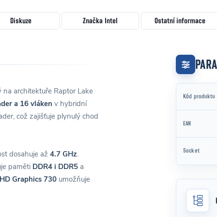
Diskuze
Značka
Intel
Ostatní informace
PAR
 na architektuře Raptor Lake
Kód produktu
ader a 16 vláken
v hybridní
der, což zajišťuje plynulý chod
EAN
Socket
ost dosahuje až
4.7 GHz
.
uje paměti
DDR4 i DDR5
a
UHD Graphics 730
umožňuje