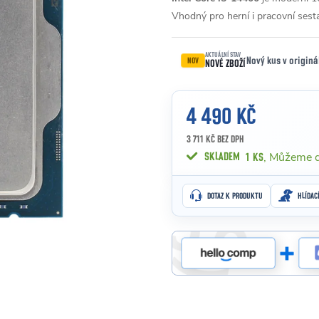
Vhodný pro herní i pracovní sest
AKTUÁLNÍ STAV
Nový kus v originá
NOV
NOVÉ ZBOŽÍ
4 490 KČ
3 711 KČ BEZ DPH
Měrná cena:
SKLADEM
1 KS
DOTAZ K PRODUKTU
HLÍDAC