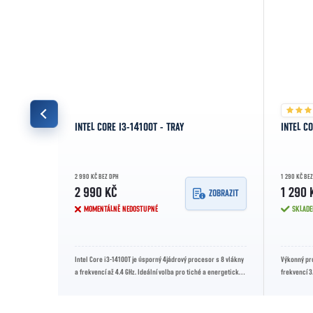
INTEL CORE I3-14100T - TRAY
INTEL CO
2 990 KČ BEZ DPH
1 290 KČ BE
2 990 KČ
1 290 
ZOBRAZIT
ZOBRAZIT
MOMENTÁLNĚ NEDOSTUPNÉ
SKLAD
kvencí 3.7 GHz,
Intel Core i3-14100T je úsporný 4jádrový procesor s 8 vlákny
Výkonný pro
titasking a
a frekvencí až 4.4 GHz. Ideální volba pro tiché a energeticky
frekvencí 3
efektivní...
běžné praco