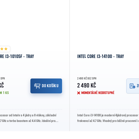
RE I3-10105F - TRAY
INTEL CORE I3-14100 - TRAY
Z DPH
2 490 KČ BEZ DPH
KČ
2 490 KČ
DO KOŠÍKU
Z
EM
1 KS
MOMENTÁLNĚ NEDOSTUPNÉ
cesor od Intelu s 4 jádry a 8 vlákny, základní
Intel Core i3-14100 je moderní 4jádrový procesor 
.7 GHz a turbo boostem až 4.4 GHz. Ideální pro
frekvencí až 4.7 GHz. Vhodný pro běžné pracovní i
vní a...
sestavy s důrazem...