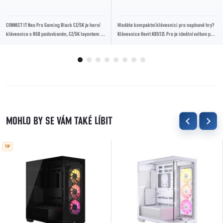
CONNECT IT Neo Pro Gaming Black CZ/SK je herní
Hledáte kompaktní klávesnici pro napínavé hry?
klávesnice s RGB podsvícením, CZ/SK layoutem a
Klávesnice Havit KB512L Pro je ideální volbou pro
multimediálními funkcemi, která nabízí...
herní nadšence.
TIP