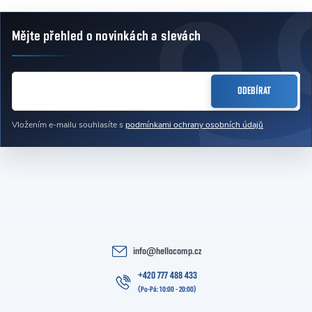
Mějte přehled o novinkách
a slevách
Zápatí
E-MAIL
ODEBÍRAT
Vložením e-mailu souhlasíte s
podmínkami ochrany osobních údajů
info
@
hellocomp.cz
+420 777 488 433