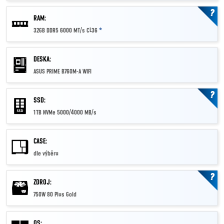
?
RAM:
32GB DDR5 6000 MT/s CL36
*
DESKA:
ASUS PRIME B760M-A WIFI
?
SSD:
1TB NVMe 5000/4000 MB/s
CASE:
dle výběru
?
ZDROJ:
750W 80 Plus Gold
OS: