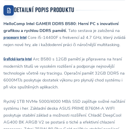
DETAILNÍ POPIS PRODUKTU
HelloComp Intel GAMER DDR5 B580: Herní PC s inovativní
grafikou a rychlou DDR5 pamětí.
Tato sestava je založená na
Core i5-14400F s frekvencí až 4.7 GHz, který zvládá
procesoru Intel
nejen nové hry, ale i každodenní práci či náročnější multitasking.
Arc B580 s 12GB pamětí je připravena na hraní
Grafická karta Intel
moderních titulů ve vysokém rozlišení a podporuje nejnovější
technologie včetně ray tracingu. Operační paměť 32GB DDR5 na
6000MT/s poskytuje dostatek výkonu pro plynulý chod systému i
při více spuštěných aplikacích.
Rychlý 1TB NVMe 5000/4000 MB/s SSD zajišťuje svižné načítání
systému i her. Základní deska ASUS PRIME B760M-A WIFI
poskytuje stabilní základ a možnosti rozšíření. Chladič DeepCool
AG400 BK ARGB V2 se postará o tiché a efektivní chlazení
procesoru. Zdroj 750W 80 Plus Gold zajišťuje stabilní napájení