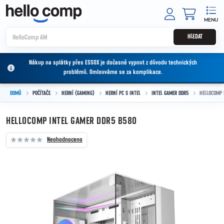
Přejít na obsah
NÁKUPNÍ
HLEDAT
Nákup na splátky přes ESSOX je dočasně vypnut z důvodu technických
problémů. Omlouváme se za komplikace.
DOMŮ
POČÍTAČE
HERNÍ (GAMING)
HERNÍ PC S INTEL
INTEL GAMER DDR5
HELLOCOMP 
HELLOCOMP INTEL GAMER DDR5 B580
Neohodnoceno