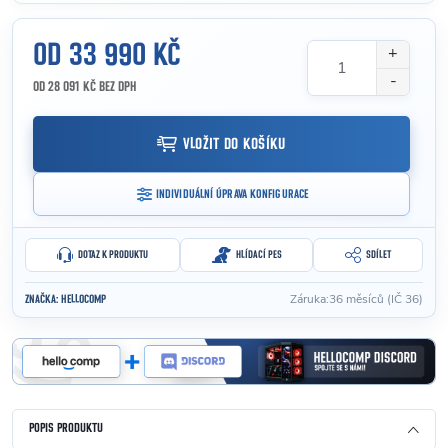
OD
33 990 KČ
OD
28 091 KČ
BEZ DPH
Měrná cena:
VLOŽIT DO KOŠÍKU
INDIVIDUÁLNÍ ÚPRAVA KONFIGURACE
DOTAZ K PRODUKTU
HLÍDACÍ PES
SDÍLET
Záruka
:
36 měsíců (IČ 36)
ZNAČKA:
HELLOCOMP
POPIS PRODUKTU