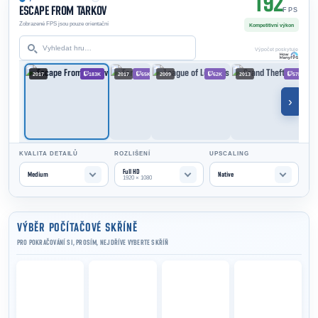
192
ESCAPE FROM TARKOV
FPS
Zobrazené FPS jsou pouze orientační
Kompetitivní výkon
Výpočet poskytuje
2017
183K
2017
65K
2009
62K
2013
57K
›
KVALITA DETAILŮ
ROZLIŠENÍ
UPSCALING
Full HD
Medium
Native
1920 × 1080
VÝBĚR POČÍTAČOVÉ SKŘÍNĚ
PRO POKRAČOVÁNÍ SI, PROSÍM, NEJDŘÍVE VYBERTE SKŘÍŇ