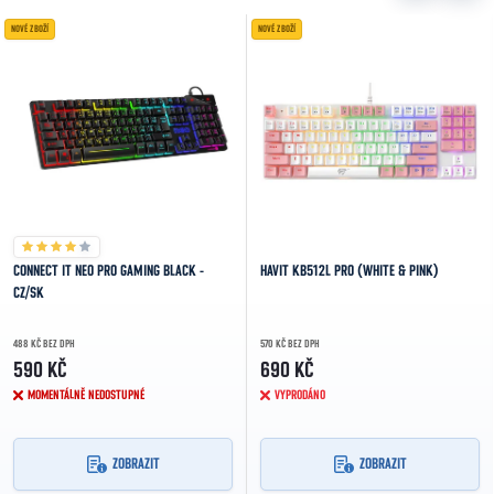
NOVÉ ZBOŽÍ
NOVÉ ZBOŽÍ
CONNECT IT NEO PRO GAMING BLACK -
HAVIT KB512L PRO (WHITE & PINK)
CZ/SK
488 KČ BEZ DPH
570 KČ BEZ DPH
590 KČ
690 KČ
MOMENTÁLNĚ NEDOSTUPNÉ
VYPRODÁNO
ZOBRAZIT
ZOBRAZIT