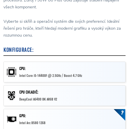
všech komponent.
Vyberte si skříň a operační systém dle svých preferencí. Ideální
řešení pro hráče, kteří hledají moderní grafiku a vysoký výkon za
rozumnou cenu.
KONFIGURACE:
CPU:
Intel Core i5-14400F @ 2.5GHz / Boost 4.7 GHz
CPU CHLADIČ:
DeepCool AG400 BK ARGB V2
?
GPU:
Intel Arc B580 12GB