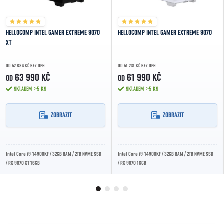
HELLOCOMP INTEL GAMER EXTREME 9070
HELLOCOMP INTEL GAMER EXTREME 9070
XT
OD 52 884 KČ BEZ DPH
OD 51 231 KČ BEZ DPH
63 990 KČ
61 990 KČ
OD
OD
SKLADEM
>5 KS
SKLADEM
>5 KS
ZOBRAZIT
ZOBRAZIT
Intel Core i9-14900KF / 32GB RAM / 2TB NVME SSD
Intel Core i9-14900KF / 32GB RAM / 2TB NVME SSD
/ RX 9070 XT 16GB
/ RX 9070 16GB