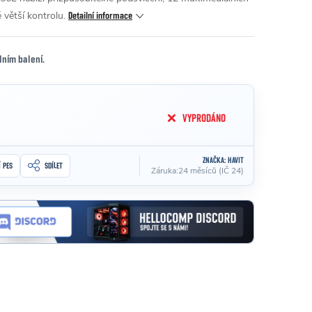
 větší kontrolu.
Detailní informace
lním balení.
VYPRODÁNO
ZNAČKA:
HAVIT
Í PES
SDÍLET
Záruka
:
24 měsíců (IČ 24)