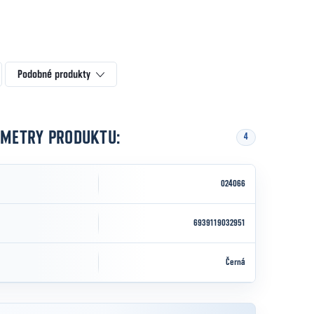
Podobné produkty
AMETRY PRODUKTU:
4
024066
6939119032951
Černá