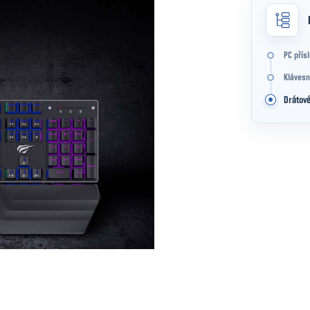
PC přís
Klávesn
Drátov