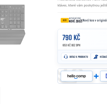
kláves, které vám poskytnou ještě
AKTUÁLNÍ STAV
Nový kus v originá
NOV
NOVÉ ZBOŽÍ
790 KČ
653 KČ BEZ DPH
Měrná cena:
DOTAZ K PRODUKTU
HLÍDAC