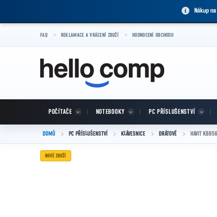
Přejít na obsah
Nákup na
FAQ
REKLAMACE A VRÁCENÍ ZBOŽÍ
HODNOCENÍ OBCHODU
POČÍTAČE
NOTEBOOKY
PC PŘÍSLUŠENSTVÍ
DOMŮ
PC PŘÍSLUŠENSTVÍ
KLÁVESNICE
DRÁTOVÉ
HAVIT KB85
NOVÉ ZBOŽÍ