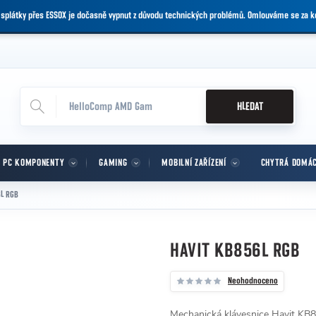
 splátky přes ESSOX je dočasně vypnut z důvodu technických problémů. Omlouváme se za 
HLEDAT
PC KOMPONENTY
GAMING
MOBILNÍ ZAŘÍZENÍ
CHYTRÁ DOMÁ
6L RGB
HAVIT KB856L RGB
Neohodnoceno
Mechanická klávesnice Havit KB85