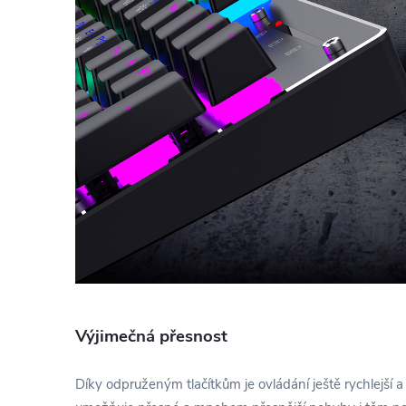
Výjimečná přesnost
Díky odpruženým tlačítkům je ovládání ještě rychlejší a 