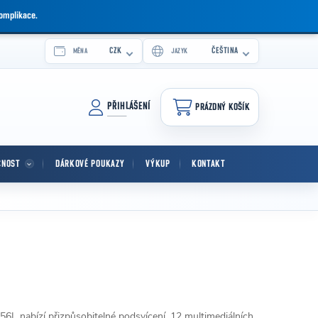
komplikace.
CZK
ČEŠTINA
MĚNA
JAZYK
PŘIHLÁŠENÍ
PRÁZDNÝ KOŠÍK
NÁKUPNÍ KOŠÍK
CNOST
DÁRKOVÉ POUKAZY
VÝKUP
KONTAKT
6L nabízí přizpůsobitelné podsvícení, 12 multimediálních