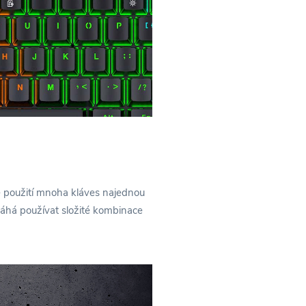
e použití mnoha kláves najednou
máhá používat složité kombinace