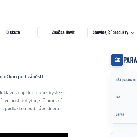
Diskuze
Značka
Havit
Související produkty
PAR
dložkou pod zápěstí
Kód produktu
k kláves najednou, aniž byste se
EAN
í i volnost pohybu jistě umožní
a s podložkou pod zápěstí pro
Barva