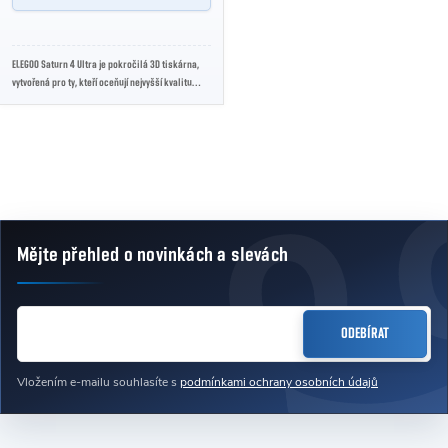
ELEGOO Saturn 4 Ultra je pokročilá 3D tiskárna,
vytvořená pro ty, kteří oceňují nejvyšší kvalitu
tisku a inovativní technologická řešení.
Ovládací prvky výpisu
Mějte přehled o novinkách
a slevách
Zápatí
E-MAIL
ODEBÍRAT
Vložením e-mailu souhlasíte s
podmínkami ochrany osobních údajů