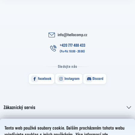
info
@
hellocomp.cz
+420 777 488 433
Sledujte nás
Facebook
Instagram
Discord
Zákaznický servis
Informace pro vás
Tento web používá soubory cookie. Dalším procházením tohoto webu
vyjadřujete souhlas s jejich používáním.. Více informací
zde
.