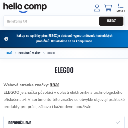
Přejít na obsah
NÁKUPNÍ
HLEDAT
Nákup na splátky přes ESSOX je dočasně vypnut z důvodu technických
problémů. Omlouváme se za komplikace.
DOMŮ
PRODÁVANÉ ZNAČKY
ELEGOO
ELEGOO
Webová stránka značky:
ELEGOO
ELEGOO
je značka působící v oblasti elektroniky a technologického
příslušenství. V sortimentu této značky se obvykle objevují praktické
produkty pro práci, zábavu i každodenní používání.
Řazení produktů
DOPORUČUJEME