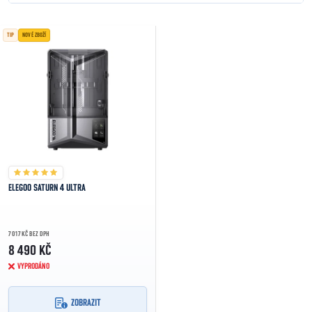
NEJLEVNĚJŠÍ
Výpis produktů
TIP
NOVÉ ZBOŽÍ
NEJDRAŽŠÍ
NEJPRODÁVANĚJŠÍ
ABECEDNĚ
ELEGOO SATURN 4 ULTRA
7 017 KČ BEZ DPH
8 490 KČ
VYPRODÁNO
ZOBRAZIT