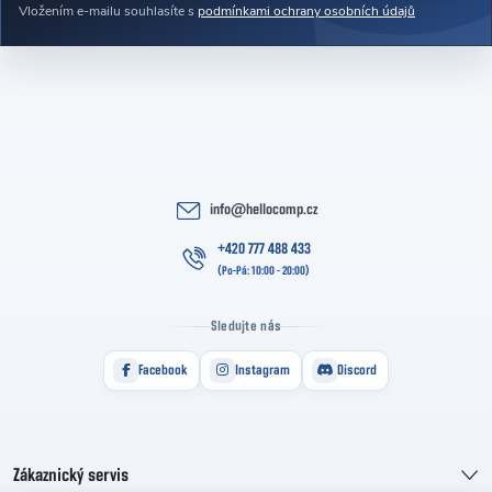
Vložením e-mailu souhlasíte s
podmínkami ochrany osobních údajů
info
@
hellocomp.cz
+420 777 488 433
Sledujte nás
Facebook
Instagram
Discord
Zákaznický servis