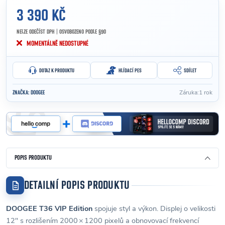
3 390 KČ
NELZE ODEČÍST DPH | OSVOBOZENO PODLE §90
Měrná cena:
MOMENTÁLNĚ NEDOSTUPNÉ
DOTAZ K PRODUKTU
HLÍDACÍ PES
SDÍLET
Záruka
:
1 rok
ZNAČKA:
DOOGEE
POPIS PRODUKTU
DETAILNÍ POPIS PRODUKTU
DOOGEE T36 VIP Edition
spojuje styl a výkon. Displej o velikosti
12″ s rozlišením 2000 × 1200 pixelů a obnovovací frekvencí