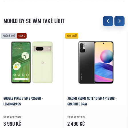
POUŽITÉ ZBOŽÍ
STAV C
NOVÉ ZBOŽÍ
GOOGLE PIXEL 7 5G 8+256GB -
XIAOMI REDMI NOTE 10 5G 4+128GB -
LEMONGRASS
GRAPHITE GRAY
3 990 KČ BEZ DPH
2 058 KČ BEZ DPH
3 990 KČ
2 490 KČ