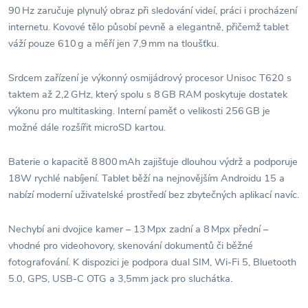
90 Hz zaručuje plynulý obraz při sledování videí, práci i procházení
internetu. Kovové tělo působí pevně a elegantně, přičemž tablet
váží pouze 610 g a měří jen 7,9 mm na tloušťku.
Srdcem zařízení je výkonný osmijádrový procesor Unisoc T620 s
taktem až 2,2 GHz, který spolu s 8 GB RAM poskytuje dostatek
výkonu pro multitasking. Interní paměť o velikosti 256 GB je
možné dále rozšířit microSD kartou.
Baterie o kapacitě 8 800 mAh zajišťuje dlouhou výdrž a podporuje
18W rychlé nabíjení. Tablet běží na nejnovějším Androidu 15 a
nabízí moderní uživatelské prostředí bez zbytečných aplikací navíc.
Nechybí ani dvojice kamer – 13 Mpx zadní a 8 Mpx přední –
vhodné pro videohovory, skenování dokumentů či běžné
fotografování. K dispozici je podpora dual SIM, Wi‑Fi 5, Bluetooth
5.0, GPS, USB‑C OTG a 3,5mm jack pro sluchátka.