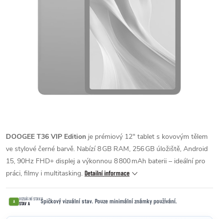
DOOGEE T36 VIP Edition
je prémiový 12″ tablet s kovovým tělem
ve stylové černé barvě. Nabízí 8 GB RAM, 256 GB úložiště, Android
15, 90Hz FHD+ displej a výkonnou 8 800 mAh baterii – ideální pro
práci, filmy i multitasking.
Detailní informace
VIZUÁLNÍ STAV
Špičkový vizuální stav. Pouze minimální známky používání.
A
STAV A