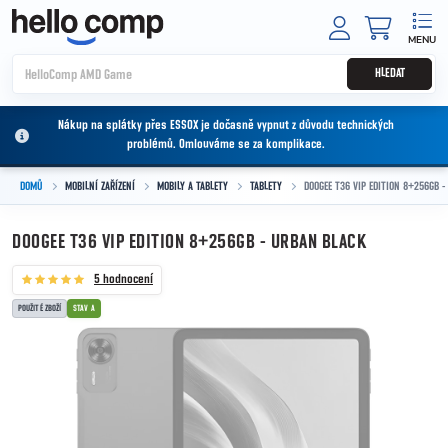
Přejít na obsah
NÁKUPNÍ
HLEDAT
Nákup na splátky přes ESSOX je dočasně vypnut z důvodu technických
problémů. Omlouváme se za komplikace.
DOMŮ
MOBILNÍ ZAŘÍZENÍ
MOBILY A TABLETY
TABLETY
DOOGEE T36 VIP EDITION 8+256GB 
DOOGEE T36 VIP EDITION 8+256GB - URBAN BLACK
5 hodnocení
POUŽITÉ ZBOŽÍ
STAV A