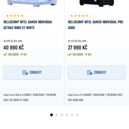
HELLOCOMP INTEL GAMER INDIVIDUAL
HELLOCOMP INTEL GAMER INDIVIDUAL PRO
ULTRA5 9060 XT WHITE
5060
33 876 KČ BEZ DPH
23 132 KČ BEZ DPH
40 990 KČ
27 990 KČ
SKLADEM
>5 KS
SKLADEM
>5 KS
ZOBRAZIT
ZOBRAZIT
Intel Core Ultra 5-245KF / 32GB RAM / 1TB NVME
Intel Core i5-14400F / 16GB RAM / 1TB NVME SSD /
SSD / RX 9060 XT 16GB
RTX 5060 8GB