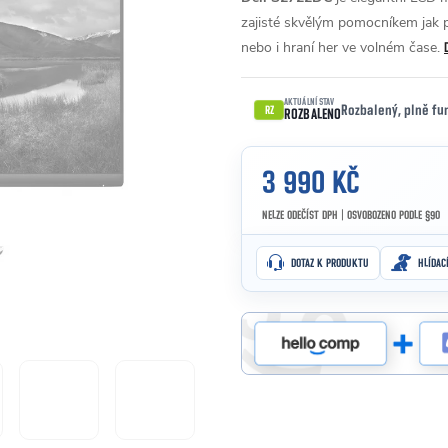
zajisté skvělým pomocníkem jak př
nebo i hraní her ve volném čase.
AKTUÁLNÍ STAV
Rozbalený, plně fu
RZ
ROZBALENO
3 990 KČ
NELZE ODEČÍST DPH | OSVOBOZENO PODLE §90
Měrná cena:
DOTAZ K PRODUKTU
HLÍDAC