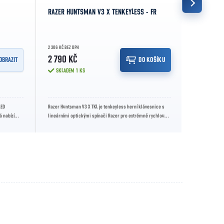
RAZER HUNTSMAN V3 X TENKEYLESS - FR
ESPERANZA
2 306 KČ BEZ DPH
322 KČ BEZ DPH
2 790 KČ
390 KČ
OBRAZIT
DO KOŠÍKU
SKLADEM
1 KS
VYPRODÁN
LED
Razer Huntsman V3 X TKL je tenkeyless herní klávesnice s
S klávesnicí 
á nabízí
lineárními optickými spínači Razer pro extrémně rychlou
jakékoli hraní
odezvu a minimální hluk....