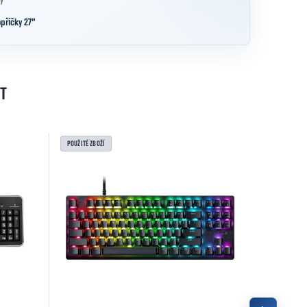
y
příčky 27"
T
POUŽITÉ ZBOŽÍ
NOVÉ ZBOŽÍ