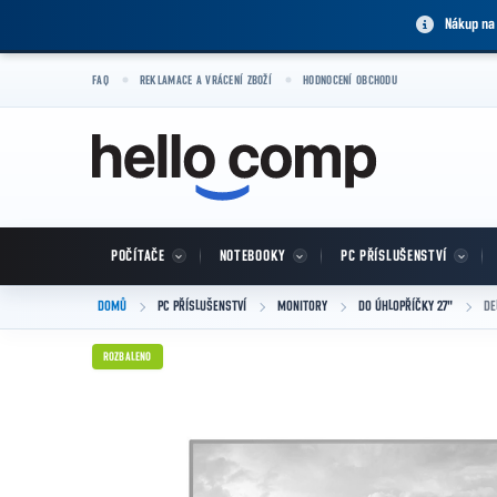
Přejít na obsah
Nákup na
FAQ
REKLAMACE A VRÁCENÍ ZBOŽÍ
HODNOCENÍ OBCHODU
POČÍTAČE
NOTEBOOKY
PC PŘÍSLUŠENSTVÍ
DOMŮ
PC PŘÍSLUŠENSTVÍ
MONITORY
DO ÚHLOPŘÍČKY 27"
DE
ROZBALENO