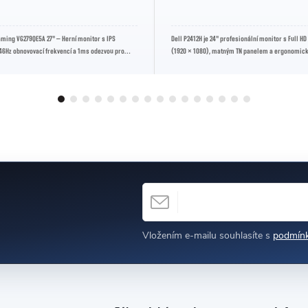
aming VG279QE5A 27" – Herní monitor s IPS
Dell P2412H je 24" profesionální monitor s Full H
46Hz obnovovací frekvencí a 1ms odezvou pro
(1920 × 1080), matným TN panelem a ergonomic
ní bez trhání obrazu.
stojanem. Nabízí spolehlivý...
E-MAIL
h
Vložením e-mailu souhlasíte s
podmínk