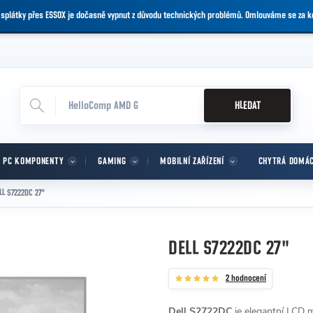
 splátky přes ESSOX je dočasně vypnut z důvodu technických problémů. Omlouváme se za 
HLEDAT
PC KOMPONENTY
GAMING
MOBILNÍ ZAŘÍZENÍ
CHYTRÁ DOMÁ
LL S7222DC 27"
DELL S7222DC 27"
2 hodnocení
Dell S2722DC
je elegantní LCD m