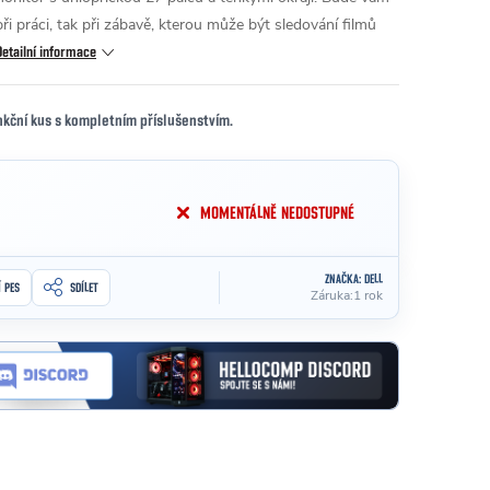
i práci, tak při zábavě, kterou může být sledování filmů
Detailní informace
nkční kus s kompletním příslušenstvím.
MOMENTÁLNĚ NEDOSTUPNÉ
ZNAČKA:
DELL
Í PES
SDÍLET
Záruka
:
1 rok