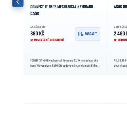
CONNECT IT NEO2 MECHANICAL KEYBOARD -
ASUS RO
CZ/SK
736 KČ BEZ DPH
2 058 KČ BE
890 KČ
2 490 
ZOBRAZIT
ZOBRAZIT
MOMENTÁLNĚ NEDOSTUPNÉ
MOMENT
 klávesnice s
CONNECT IT NEO2 Mechanical Keyboard CZ/SK je mechanická
ASUS ROG St
ápěstí,
herní klávesnice s RAINBOW podsvícením, multimediálním
podsvícení
kolečkem, 12 funkčními...
nabízí vynika