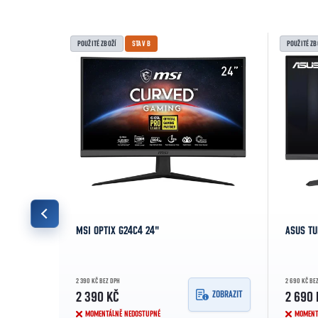
POUŽITÉ ZBOŽÍ
STAV B
POUŽITÉ ZB
MSI OPTIX G24C4 24"
ASUS TU
2 390 KČ BEZ DPH
2 690 KČ BE
O KOŠÍKU
ZOBRAZIT
2 390 KČ
2 690 
MOMENTÁLNĚ NEDOSTUPNÉ
MOMENT