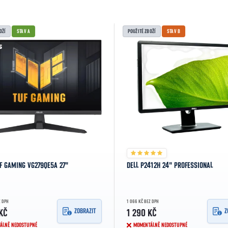
OŽÍ
STAV A
POUŽITÉ ZBOŽÍ
STAV B
F GAMING VG279QE5A 27"
DELL P2412H 24" PROFESSIONAL
Z DPH
1 066 KČ BEZ DPH
ZOBRAZIT
Z
KČ
1 290 KČ
ÁLNĚ NEDOSTUPNÉ
MOMENTÁLNĚ NEDOSTUPNÉ