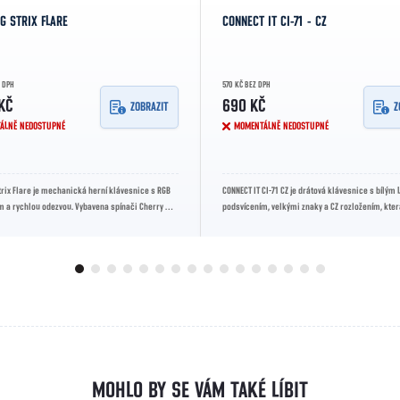
G STRIX FLARE
CONNECT IT CI-71 - CZ
Z DPH
570 KČ BEZ DPH
KČ
690 KČ
ZOBRAZIT
Z
ÁLNĚ NEDOSTUPNÉ
MOMENTÁLNĚ NEDOSTUPNÉ
rix Flare je mechanická herní klávesnice s RGB
CONNECT IT CI-71 CZ je drátová klávesnice s bílým 
m a rychlou odezvou. Vybavena spínači Cherry MX,
podsvícením, velkými znaky a CZ rozložením, kter
jící...
výbornou čitelnost a...