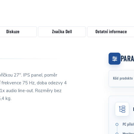
Diskuze
Značka
Dell
Ostatní informace
PAR
říčkou 27". IPS panel, poměr
Kód produktu
cí frekvence 75 Hz, doba odezvy 4
1x audio line-out. Rozměry bez
,4 kg.
PC přís