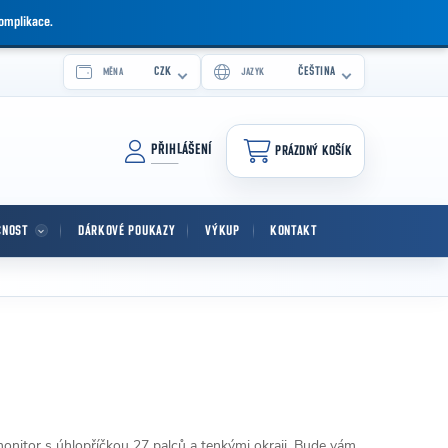
komplikace.
CZK
ČEŠTINA
MĚNA
JAZYK
PŘIHLÁŠENÍ
PRÁZDNÝ KOŠÍK
NÁKUPNÍ KOŠÍK
CNOST
DÁRKOVÉ POUKAZY
VÝKUP
KONTAKT
onitor s úhlopříčkou 27 palců a tenkými okraji. Bude vám