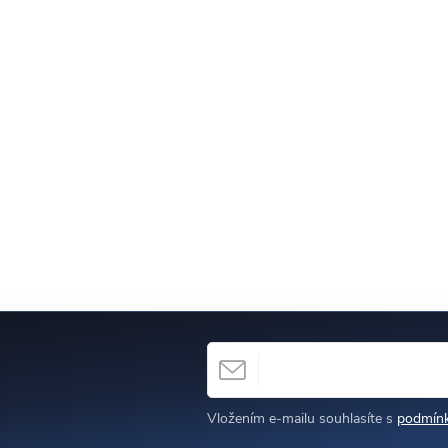
E-MAIL
h
Vložením e-mailu souhlasíte s
podmínk