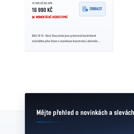
16 990 KČ BEZ DPH
ZOBRAZIT
16 990 KČ
MOMENTÁLNĚ NEDOSTUPNÉ
DALI iO-12 - Dark Chocolate jsou prémiová bezdrátová
sluchátka přes hlavu s uzavřenou konstrukcí, aktivním
potlačením hluku, 50mm měniči...
Ovládací prvky výpisu
Mějte přehled o novinkách
a slevác
Zápatí