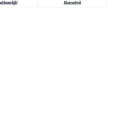
odávanější
Abecedně