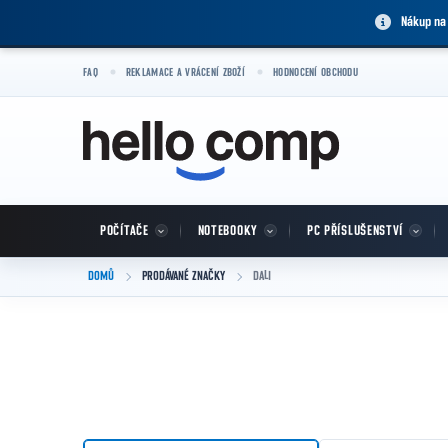
Přejít na obsah
Nákup na
FAQ
REKLAMACE A VRÁCENÍ ZBOŽÍ
HODNOCENÍ OBCHODU
POČÍTAČE
NOTEBOOKY
PC PŘÍSLUŠENSTVÍ
DOMŮ
PRODÁVANÉ ZNAČKY
DALI