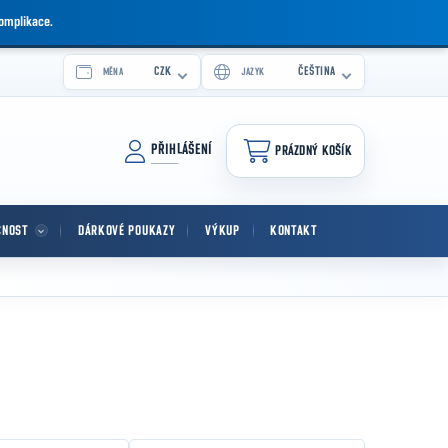
komplikace.
CZK
ČEŠTINA
MĚNA
JAZYK
PŘIHLÁŠENÍ
PRÁZDNÝ KOŠÍK
NÁKUPNÍ KOŠÍK
CNOST
DÁRKOVÉ POUKAZY
VÝKUP
KONTAKT