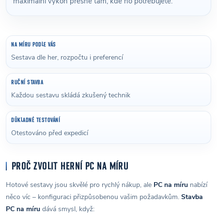
maximální výkon přesně tam, kde ho potřebujete.
NA MÍRU PODLE VÁS
Sestava dle her, rozpočtu i preferencí
RUČNÍ STAVBA
Každou sestavu skládá zkušený technik
DŮKLADNÉ TESTOVÁNÍ
Otestováno před expedicí
PROČ ZVOLIT HERNÍ PC NA MÍRU
Hotové sestavy jsou skvělé pro rychlý nákup, ale
PC na míru
nabízí
něco víc – konfiguraci přizpůsobenou vašim požadavkům.
Stavba
PC na míru
dává smysl, když: