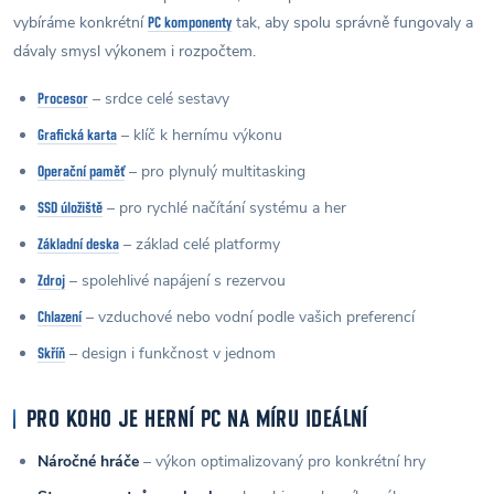
vybíráme konkrétní
tak, aby spolu správně fungovaly a
PC komponenty
dávaly smysl výkonem i rozpočtem.
– srdce celé sestavy
Procesor
– klíč k hernímu výkonu
Grafická karta
– pro plynulý multitasking
Operační paměť
– pro rychlé načítání systému a her
SSD úložiště
– základ celé platformy
Základní deska
– spolehlivé napájení s rezervou
Zdroj
– vzduchové nebo vodní podle vašich preferencí
Chlazení
– design i funkčnost v jednom
Skříň
PRO KOHO JE HERNÍ PC NA MÍRU IDEÁLNÍ
Náročné hráče
– výkon optimalizovaný pro konkrétní hry