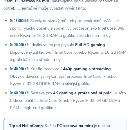
Herní PC sestavy na míru
navrhujeme podle vašeho rozpočtu a
potřeb. Orientačně může vypadat výběr takto:
:
Skvělý odrazový můstek pro nenáročné hráče a e-
Do 15 000 Kč
sport. Typicky obsahuje spolehlivý procesor jako Intel Core i3/i5
nebo Ryzen 5, 16 GB RAM a grafiku základní herní třídy.
:
Ideální volba pro plynulý
Full HD gaming
.
Do 20 000 Kč
Doporučený základ tvoří Intel Core i5 nebo Ryzen 5, 16 GB RAM
a grafická karta střední třídy.
:
Konfigurace pro
1440p gaming a streaming
.
Do 40 000 Kč
Obvykle dává smysl výkonnější procesor Intel Core i7 nebo
Ryzen 7, 32 GB DDR5 RAM a silnější grafika.
:
Sestava pro
4K gaming a profesionální práci
. V této
Do 60 000 Kč
třídě se počítá s Intel Core i9 nebo Ryzen 9, 32–64 GB DDR5
RAM a high-end grafikou.
Tip od HelloComp:
Každá
PC sestava na míru
je unikátní –