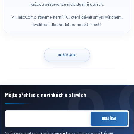
každou sestavu lze individuálně upravit.
V HelloComp stavíme herní PC, která dávají smysl výkonem,
kvalitou i dlouhodobou použitelností.
DALŠÍ ČLÁNEK
Mějte přehled o novinkách
a slevách
Zápatí
E-MAIL
ODEBÍRAT
Vložením e-mailu souhlasíte s
podmínkami ochrany osobních údajů