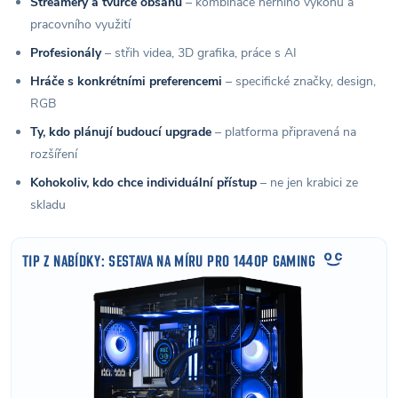
Streamery a tvůrce obsahu
– kombinace herního výkonu a
pracovního využití
Profesionály
– střih videa, 3D grafika, práce s AI
Hráče s konkrétními preferencemi
– specifické značky, design,
RGB
Ty, kdo plánují budoucí upgrade
– platforma připravená na
rozšíření
Kohokoliv, kdo chce individuální přístup
– ne jen krabici ze
skladu
TIP Z NABÍDKY: SESTAVA NA MÍRU PRO 1440P GAMING