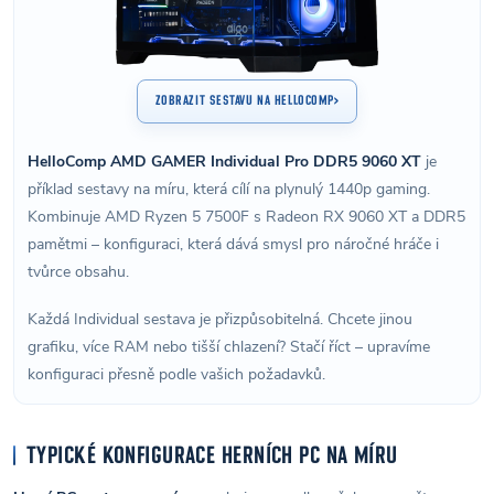
ZOBRAZIT SESTAVU NA HELLOCOMP
HelloComp AMD GAMER Individual Pro DDR5 9060 XT
je
příklad sestavy na míru, která cílí na plynulý 1440p gaming.
Kombinuje AMD Ryzen 5 7500F s Radeon RX 9060 XT a DDR5
pamětmi – konfiguraci, která dává smysl pro náročné hráče i
tvůrce obsahu.
Každá Individual sestava je přizpůsobitelná. Chcete jinou
grafiku, více RAM nebo tišší chlazení? Stačí říct – upravíme
konfiguraci přesně podle vašich požadavků.
TYPICKÉ KONFIGURACE HERNÍCH PC NA MÍRU