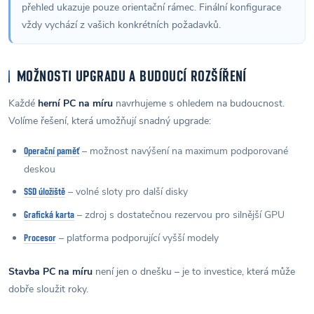
přehled ukazuje pouze orientační rámec. Finální konfigurace
vždy vychází z vašich konkrétních požadavků.
MOŽNOSTI UPGRADU A BUDOUCÍ ROZŠÍŘENÍ
Každé
herní PC na míru
navrhujeme s ohledem na budoucnost.
Volíme řešení, která umožňují snadný upgrade:
– možnost navýšení na maximum podporované
Operační paměť
deskou
– volné sloty pro další disky
SSD úložiště
– zdroj s dostatečnou rezervou pro silnější GPU
Grafická karta
– platforma podporující vyšší modely
Procesor
Stavba PC na míru
není jen o dnešku – je to investice, která může
dobře sloužit roky.