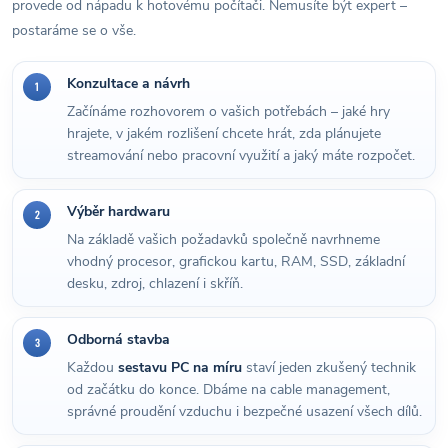
provede od nápadu k hotovému počítači. Nemusíte být expert –
postaráme se o vše.
Konzultace a návrh
1
Začínáme rozhovorem o vašich potřebách – jaké hry
hrajete, v jakém rozlišení chcete hrát, zda plánujete
streamování nebo pracovní využití a jaký máte rozpočet.
Výběr hardwaru
2
Na základě vašich požadavků společně navrhneme
vhodný procesor, grafickou kartu, RAM, SSD, základní
desku, zdroj, chlazení i skříň.
Odborná stavba
3
Každou
sestavu PC na míru
staví jeden zkušený technik
od začátku do konce. Dbáme na cable management,
správné proudění vzduchu i bezpečné usazení všech dílů.