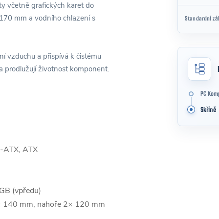
y včetně grafických karet do
 170 mm a vodního chlazení s
Standardní zá
ní vzduchu a přispívá k čistému
 a prodlužují životnost komponent.
PC Kom
Skříně
o-ATX, ATX
B (vpředu)
× 140 mm, nahoře 2× 120 mm