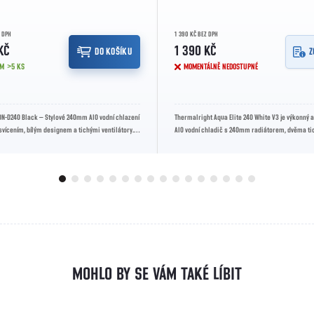
Z DPH
1 390 KČ BEZ DPH
KČ
1 390 KČ
DO KOŠÍKU
Z
EM
>5 KS
MOMENTÁLNĚ NEDOSTUPNÉ
DN-D240 Black – Stylové 240mm AIO vodní chlazení
Thermalright Aqua Elite 240 White V3 je výkonný a
vícením, bílým designem a tichými ventilátory.
AIO vodní chladič s 240mm radiátorem, dvěma t
 s...
120mm PWM ventilátory,...