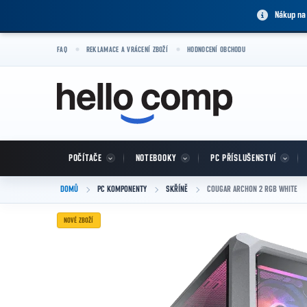
Přejít na obsah
Nákup na
FAQ
REKLAMACE A VRÁCENÍ ZBOŽÍ
HODNOCENÍ OBCHODU
POČÍTAČE
NOTEBOOKY
PC PŘÍSLUŠENSTVÍ
DOMŮ
PC KOMPONENTY
SKŘÍNĚ
COUGAR ARCHON 2 RGB WHITE
NOVÉ ZBOŽÍ