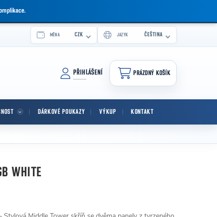
komplikace.
CZK
ČEŠTINA
MĚNA
JAZYK
PŘIHLÁŠENÍ
PRÁZDNÝ KOŠÍK
NÁKUPNÍ KOŠÍK
CNOST
DÁRKOVÉ POUKAZY
VÝKUP
KONTAKT
GB WHITE
 Stylová Middle Tower skříň se dvěma panely z tvrzeného