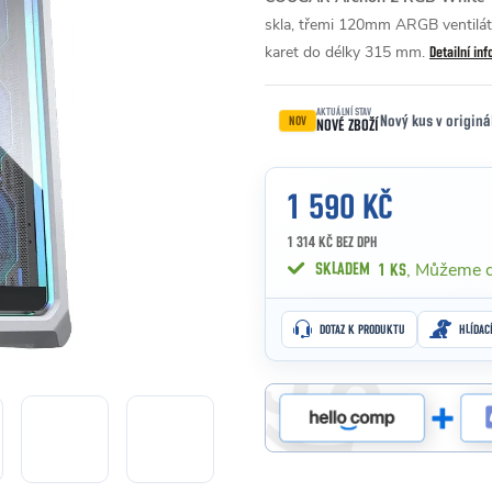
skla, třemi 120mm ARGB ventilát
karet do délky 315 mm.
Detailní in
AKTUÁLNÍ STAV
Nový kus v originá
NOV
NOVÉ ZBOŽÍ
1 590 KČ
1 314 KČ BEZ DPH
Měrná cena:
SKLADEM
1 KS
DOTAZ K PRODUKTU
HLÍDAC