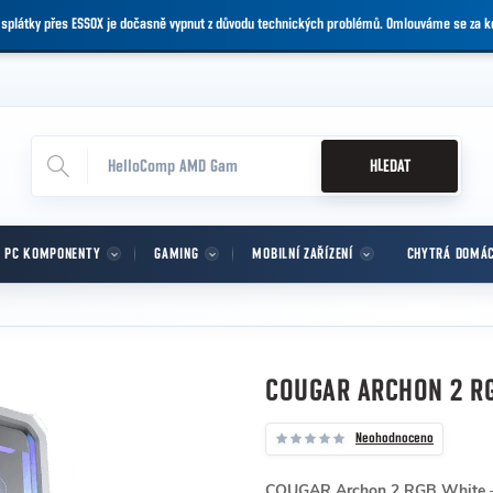
 splátky přes ESSOX je dočasně vypnut z důvodu technických problémů. Omlouváme se za 
HLEDAT
PC KOMPONENTY
GAMING
MOBILNÍ ZAŘÍZENÍ
CHYTRÁ DOMÁ
COUGAR ARCHON 2 R
Neohodnoceno
COUGAR Archon 2 RGB White
–