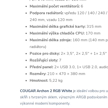
Maximální počet ventilátorů:
6
Podpora radiátorů:
vpředu 120 / 140 / 240 /
240 mm, vzadu 120 mm
Maximální délka grafické karty:
315 mm
Maximální výška chladiče CPU:
170 mm
Maximální délka zdroje:
160 mm (140 mm při
radiátoru)
Pozice pro disky:
2× 3,5", 2× 2,5" + 1× 2,5" 
Rozšiřující sloty:
7
Přední panel:
2× USB 3.0, 1× USB 2.0, audio 
Rozměry:
210 × 470 × 380 mm
Hmotnost:
5,22 kg
COUGAR Archon 2 RGB White
je ideální volbou pro u
skříň s tvrzeným sklem, výrazným ARGB podsvícením
výkonné moderní komponenty.