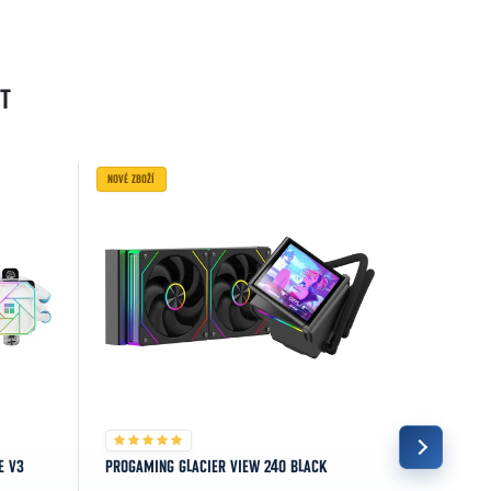
T
NOVÉ ZBOŽÍ
NOVÉ ZBOŽÍ
E V3
PROGAMING GLACIER VIEW 240 BLACK
ARCTIC LI