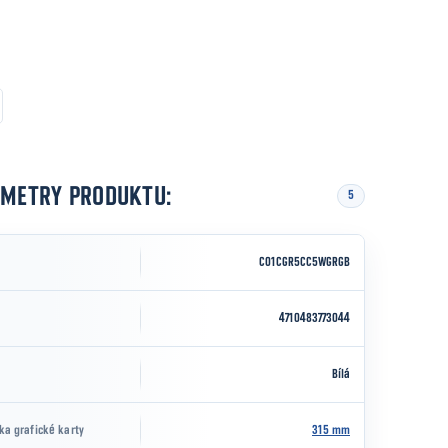
AMETRY PRODUKTU:
5
CO1CGR5CC5WGRGB
4710483773044
Bílá
ka grafické karty
315 mm