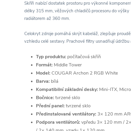
Skříň nabízí dostatek prostoru pro výkonné komponent
délky 315 mm, věžových chladičů procesoru do výšky
radiátorem až 360 mm.
Celokryt zdroje pomáhá skrýt kabeláž, zlepšuje proudě
vzhledu celé sestavy. Prachové filtry usnadňují údržbu
Typ produktu:
počítačová skříň
Formát:
Middle Tower
Model:
COUGAR Archon 2 RGB White
Barva:
bílá
Kompatibilní základní desky:
Mini-ITX, Micr
Bočnice:
tvrzené sklo
Přední panel:
tvrzené sklo
Předinstalované ventilátory:
3× 120 mm ARG
Podpora ventilátorů:
vpředu 3× 120 mm / 2
/ 2× 140 mm, vzadu 1× 120 mm