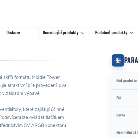
Diskuze
Související produkty
Podobné produkty
PAR
vá skříň formátu Middle Tower
Kód produktu
je atraktivní bílé provedení, dva
ž v základní výbavě.
EAN
tilátory, které zajišťují účinné
Barva
Podsvícení lze ovládat tlačítkem
střednictvím 5V ARGB konektoru.
Maximální dél