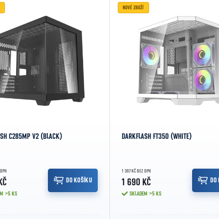
NOVÉ ZBOŽÍ
SH C285MP V2 (BLACK)
DARKFLASH FT350 (WHITE)
 DPH
1 397 KČ BEZ DPH
DO KOŠÍKU
DO 
KČ
1 690 KČ
EM
>5 KS
SKLADEM
>5 KS