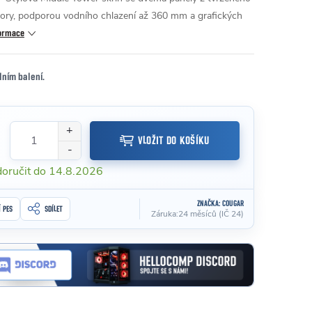
ory, podporou vodního chlazení až 360 mm a grafických
formace
lním balení.
VLOŽIT DO KOŠÍKU
14.8.2026
ZNAČKA:
COUGAR
Í PES
SDÍLET
Záruka
:
24 měsíců (IČ 24)