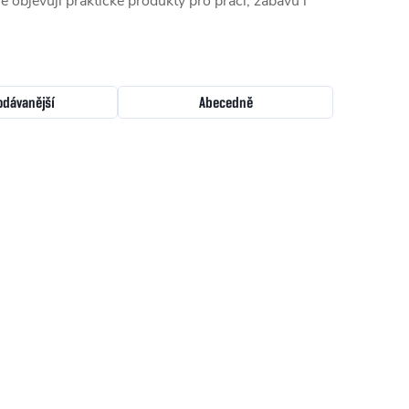
e objevují praktické produkty pro práci, zábavu i
odávanější
Abecedně