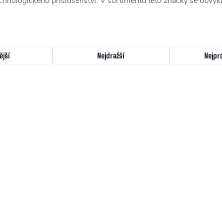
echnologického příslušenství. V sortimentu této značky se obvykl
ější
Nejdražší
Nejpr