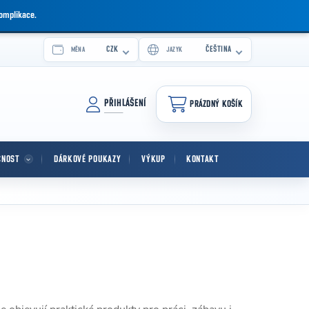
komplikace.
CZK
ČEŠTINA
MĚNA
JAZYK
PŘIHLÁŠENÍ
PRÁZDNÝ KOŠÍK
NÁKUPNÍ KOŠÍK
CNOST
DÁRKOVÉ POUKAZY
VÝKUP
KONTAKT