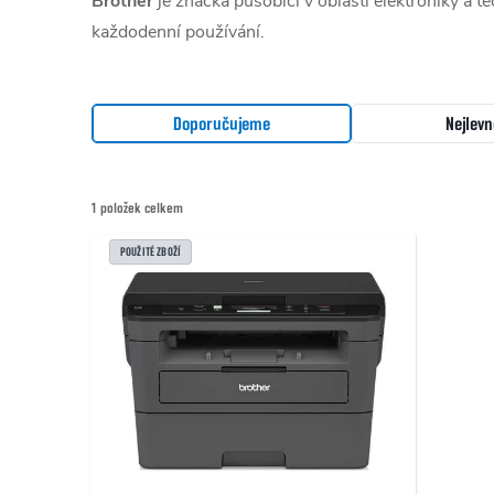
Brother
je značka působící v oblasti elektroniky a t
každodenní používání.
Řazení produktů
Doporučujeme
Nejlevn
1
položek celkem
Výpis produktů
POUŽITÉ ZBOŽÍ