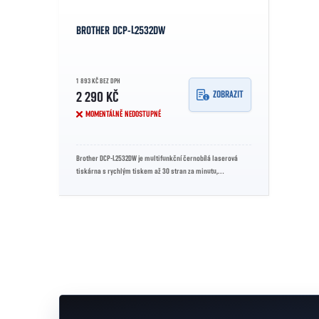
BROTHER DCP-L2532DW
1 893 KČ BEZ DPH
ZOBRAZIT
2 290 KČ
MOMENTÁLNĚ NEDOSTUPNÉ
Brother DCP-L2532DW je multifunkční černobílá laserová
tiskárna s rychlým tiskem až 30 stran za minutu,
automatickým oboustranným tiskem,...
Ovládací prvky výpisu