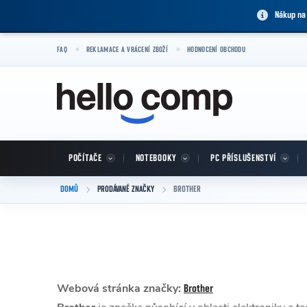
Přejít na obsah
Nákup na
FAQ
REKLAMACE A VRÁCENÍ ZBOŽÍ
HODNOCENÍ OBCHODU
POČÍTAČE
NOTEBOOKY
PC PŘÍSLUŠENSTVÍ
DOMŮ
PRODÁVANÉ ZNAČKY
BROTHER
Webová stránka značky:
Brother