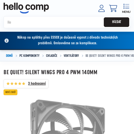
Přejít na obsah
NÁKUPNÍ
HLEDAT
Nákup na splátky přes ESSOX je dočasně vypnut z důvodu technických
problémů. Omlouváme se za komplikace.
DOMŮ
PC KOMPONENTY
CHLADIČE
VENTILÁTORY
BE QUIET! SILENT WINGS PRO 4 PWM 1
BE QUIET! SILENT WINGS PRO 4 PWM 140MM
3 hodnocení
NOVÉ ZBOŽÍ