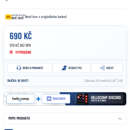
AKTUÁLNÍ STAV
Nový kus v originálním balení.
NOV
NOVÉ ZBOŽÍ
690 KČ
570 KČ BEZ DPH
Měrná cena:
VYPRODÁNO
DOTAZ K PRODUKTU
HLÍDACÍ PES
SDÍLET
Záruka
:
24 měsíců (IČ 24)
ZNAČKA:
BE QUIET!
POPIS PRODUKTU