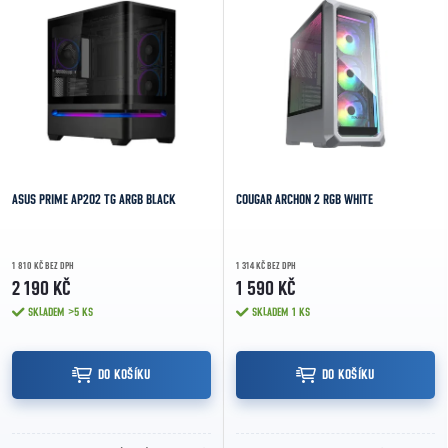
ASUS PRIME AP202 TG ARGB BLACK
COUGAR ARCHON 2 RGB WHITE
1 810 KČ BEZ DPH
1 314 KČ BEZ DPH
2 190 KČ
1 590 KČ
SKLADEM
>5 KS
SKLADEM
1 KS
DO KOŠÍKU
DO KOŠÍKU