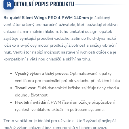
DETAILNÍ POPIS PRODUKTU
Be quiet! Silent Wings PRO 4 PWM 140mm
je špičkový
ventilátor určený pro náročné uživatele, kteří požadují efektivní
chlazení s minimálním hlukem. Jeho unikátní design lopatek
zajišťuje vynikající proudění vzduchu, zatímco fluid-dynamické
ložisko a 6-pólový motor prodlužují životnost a snižují vibrační
hluk. Ventilátor nabízí možnost nastavení rychlosti otáček a je
kompatibilní s většinou chladičů a skříní na trhu.
Vysoký výkon a tichý provoz:
Optimalizované lopatky
ventilátoru pro maximální průtok vzduchu při nízkém hluku.
Trvanlivost:
Fluid-dynamické ložisko zajišťuje tichý chod a
dlouhou životnost.
Flexibilní ovládání:
PWM řízení umožňuje přizpůsobení
rychlosti ventilátoru aktuálním potřebám systému.
Tento ventilátor je ideální pro uživatele, kteří vyžadují nejlepší
možný výkon chlazení bez kompromisů v tichém provozu.