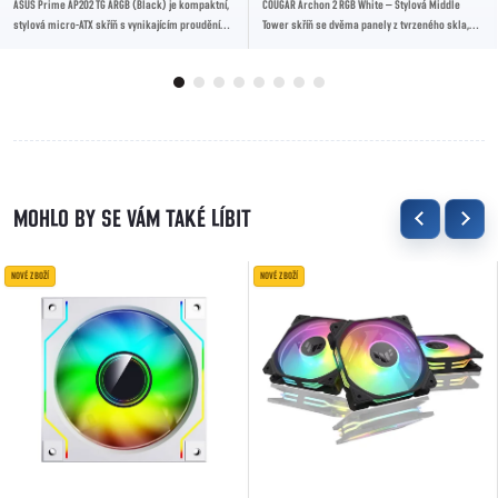
ASUS Prime AP202 TG ARGB (Black) je kompaktní,
COUGAR Archon 2 RGB White – Stylová Middle
stylová micro-ATX skříň s vynikajícím prouděním
Tower skříň se dvěma panely z tvrzeného skla,
vzduchu a podporou vodního...
třemi 120mm ARGB ventilátory, podporou
vodního...
NOVÉ ZBOŽÍ
NOVÉ ZBOŽÍ