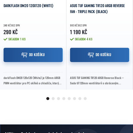
DARKFLASH DM20 120X120 (WHITE)
ASUS TUF GAMING TR120 ARGB REVERSE
FAN - TRIPLE PACK (BLACK)
240 KČ BEZ DPH
983 KČ BEZ DPH
290 KČ
1 190 KČ
SKLADEM
1 KS
SKLADEM
4 KS
DO KOŠÍKU
DO KOŠÍKU
darkFlash DM20 120x120 (White) je 120mm ARGB
ASUS TUF GAMING TR120 ARGB Reverse Black –
PWM ventilátor pro PC skříně a chladiče, který
Sada tří 120mm ventilátorů s obráceným
kombinuje účinné chlazení s výrazným...
prouděním vzduchu a výrazným ARGB
podsvícením. Ideální...