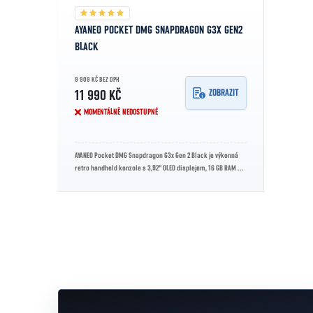
AYANEO POCKET DMG SNAPDRAGON G3X GEN2
BLACK
9 909 KČ BEZ DPH
ZOBRAZIT
11 990 KČ
MOMENTÁLNĚ NEDOSTUPNÉ
AYANEO Pocket DMG Snapdragon G3x Gen 2 Black je výkonná
retro handheld konzole s 3,92" OLED displejem, 16 GB RAM a
512 GB SSD – ideální...
Ovládací prvky výpisu