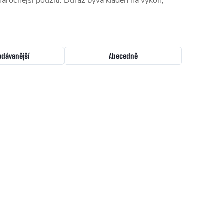
áročnější použití. Důraz bývá kladen na výkon,
odávanější
Abecedně