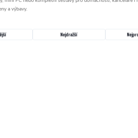
, mini PC nebo kompletní sestavy pro domácnosti, kanceláře i n
eny a výbavy.
ější
Nejdražší
Nejpr