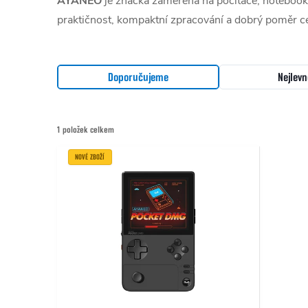
AYANEO
je značka zaměřená na počítače, notebooky
praktičnost, kompaktní zpracování a dobrý poměr c
Řazení produktů
Doporučujeme
Nejlevn
1
položek celkem
Výpis produktů
NOVÉ ZBOŽÍ