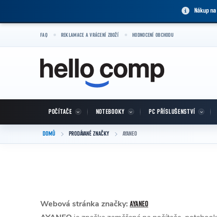
Přejít na obsah
Nákup na
FAQ
REKLAMACE A VRÁCENÍ ZBOŽÍ
HODNOCENÍ OBCHODU
POČÍTAČE
NOTEBOOKY
PC PŘÍSLUŠENSTVÍ
DOMŮ
PRODÁVANÉ ZNAČKY
AYANEO
Webová stránka značky:
AYANEO