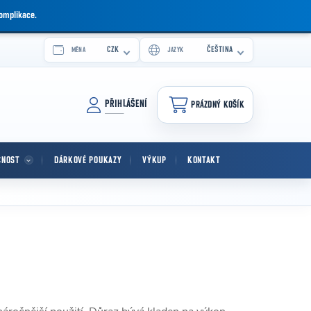
komplikace.
CZK
ČEŠTINA
MĚNA
JAZYK
PŘIHLÁŠENÍ
PRÁZDNÝ KOŠÍK
NÁKUPNÍ KOŠÍK
CNOST
DÁRKOVÉ POUKAZY
VÝKUP
KONTAKT