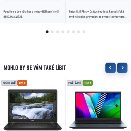
Ponořte se do světa her s nejnovější herní myší
Natec Ruff Plus – Drátová optická kancelářská
ONIKUMA CW925.
myš v černém provedení se symetrickým tvarem
pro praváky i leváky, rozlišením 1200 DPI, 3...
POUŽITÉ ZBOŽÍ
STAV B
POUŽITÉ ZBOŽÍ
STAV A