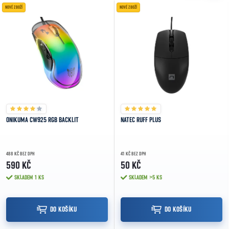
NOVÉ ZBOŽÍ
NOVÉ ZBOŽÍ
ONIKUMA CW925 RGB BACKLIT
NATEC RUFF PLUS
488 KČ BEZ DPH
41 KČ BEZ DPH
590 KČ
50 KČ
SKLADEM
1 KS
SKLADEM
>5 KS
DO KOŠÍKU
DO KOŠÍKU