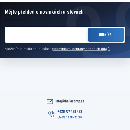
Mějte přehled o novinkách
a slevách
Zápatí
E-MAIL
ODEBÍRAT
Vložením e-mailu souhlasíte s
podmínkami ochrany osobních údajů
info
@
hellocomp.cz
+420 777 488 433