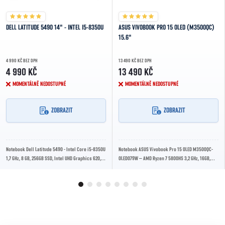
DELL LATITUDE 5490 14" - INTEL I5-8350U
ASUS VIVOBOOK PRO 15 OLED (M3500QC)
15.6"
4 990 KČ BEZ DPH
13 490 KČ BEZ DPH
4 990 KČ
13 490 KČ
MOMENTÁLNĚ NEDOSTUPNÉ
MOMENTÁLNĚ NEDOSTUPNÉ
ZOBRAZIT
ZOBRAZIT
Notebook Dell Latitude 5490 - Intel Core i5-8350U
Notebook ASUS Vivobook Pro 15 OLED M3500QC-
1,7 GHz, 8 GB, 256GB SSD, Intel UHD Graphics 620,
OLED079W – AMD Ryzen 7 5800HS 3,2 GHz, 16GB,
14" 1920 x 1080 px, Windows 10 Pro
512GB SSD, nVidia GeForce RTX 3050, 15.6” 1920 x...