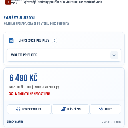
VIZUÁLNÍ STAV
Výraznější známky používání a viditelné kosmetické vady.
C
STAV C
VYLEPŠETE SI SESTAVU
VOLITELNÉ UPGRADY. CENA SE PO VÝBĚRU IHNED PŘEPOČÍTÁ
?
OFFICE 2021 PRO PLUS
VYBERTE PŘÍPLATEK
6 490 KČ
NELZE ODEČÍST DPH | OSVOBOZENO PODLE §90
Měrná cena:
MOMENTÁLNĚ NEDOSTUPNÉ
DOTAZ K PRODUKTU
HLÍDACÍ PES
SDÍLET
Záruka
:
1 rok
ZNAČKA:
ASUS