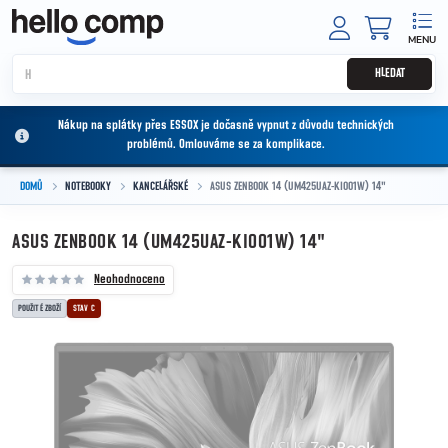
Přejít na obsah
NÁKUPNÍ
HLEDAT
Nákup na splátky přes ESSOX je dočasně vypnut z důvodu technických
problémů. Omlouváme se za komplikace.
DOMŮ
NOTEBOOKY
KANCELÁŘSKÉ
ASUS ZENBOOK 14 (UM425UAZ-KI001W) 14"
ASUS ZENBOOK 14 (UM425UAZ-KI001W) 14"
Neohodnoceno
POUŽITÉ ZBOŽÍ
STAV C