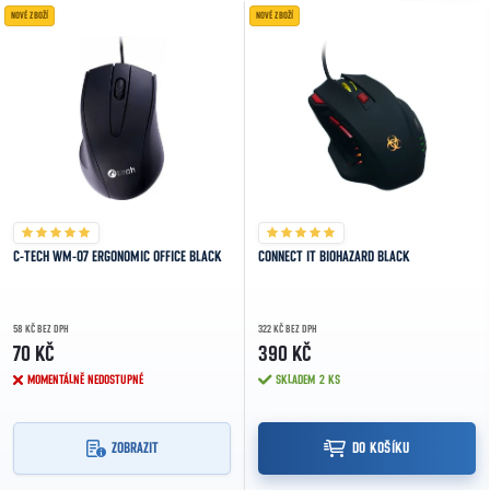
NOVÉ ZBOŽÍ
NOVÉ ZBOŽÍ
C-TECH WM-07 ERGONOMIC OFFICE BLACK
CONNECT IT BIOHAZARD BLACK
58 KČ BEZ DPH
322 KČ BEZ DPH
70 KČ
390 KČ
MOMENTÁLNĚ NEDOSTUPNÉ
SKLADEM
2 KS
ZOBRAZIT
DO KOŠÍKU