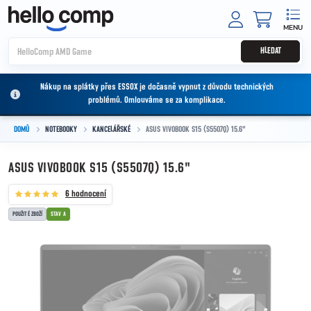
Přejít na obsah
NÁKUPNÍ
HLEDAT
Nákup na splátky přes ESSOX je dočasně vypnut z důvodu technických
problémů. Omlouváme se za komplikace.
DOMŮ
NOTEBOOKY
KANCELÁŘSKÉ
ASUS VIVOBOOK S15 (S5507Q) 15.6"
ASUS VIVOBOOK S15 (S5507Q) 15.6"
6 hodnocení
POUŽITÉ ZBOŽÍ
STAV A