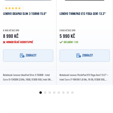
LENOVO IDEAPAD SLIM 3 15IRH8 15.6"
LENOVO THINKPAD X13 YOGA GEN1 13.3"
8 990 KČ BEZ DPH
5 990 KČ BEZ DPH
8 990 KČ
5 990 KČ
MOMENTÁLNĚ NEDOSTUPNÉ
SKLADEM
1 KS
ZOBRAZIT
ZOBRAZIT
Notebook Lenovo IdeaPad Slim 3 15IRH8 - Intel
Notebook Lenovo ThinkPad X13 Yoga Gen1 13.3" –
Core i5-13420H 2,1GHz, 16GB, 512GB SSD, Intel UHD
Intel Core i7-10610U 1,8 GHz, 16 GB, 512GB SSD,
Graphics, 15,6” 1920 × 1080 px, Windows...
Intel UHD Graphics, 13,3" 1920 × 1080 px,...