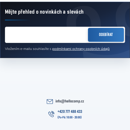
Mějte přehled o novinkách
a slevách
Zápatí
E-MAIL
ODEBÍRAT
Vložením e-mailu souhlasíte s
podmínkami ochrany osobních údajů
info
@
hellocomp.cz
+420 777 488 433