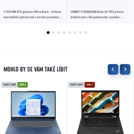
C-TECH WM-07 Ergonomic Office Black – Drátová
CONNECT IT BIOHAZARD Black (CI-191) je herní
kancelářská optická myš v černém provedení s
drátová myš s LED podsvícením, vysokým
ergonomickým tvarem pro pravou ruku,...
rozlišením až 3200 DPI a 7 tlačítky pro přesné...
POUŽITÉ ZBOŽÍ
STAV A
POUŽITÉ ZBOŽÍ
STAV C