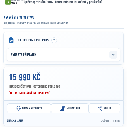
VIZUÁLNÍ STAV
Špičkový vizuální stav. Pouze minimální známky používání.
A
STAV A
VYLEPŠETE SI SESTAVU
VOLITELNÉ UPGRADY. CENA SE PO VÝBĚRU IHNED PŘEPOČÍTÁ
?
OFFICE 2021 PRO PLUS
VYBERTE PŘÍPLATEK
15 990 KČ
NELZE ODEČÍST DPH | OSVOBOZENO PODLE §90
Měrná cena:
MOMENTÁLNĚ NEDOSTUPNÉ
DOTAZ K PRODUKTU
HLÍDACÍ PES
SDÍLET
Záruka
:
1 rok
ZNAČKA:
ASUS