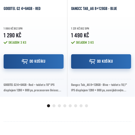
GOODTEL G2 4+64GB - RED
OANGCC TAB_A6 8+128GB - BLUE
1 066 KČ BEZ DPH
1 231 KČ BEZ DPH
1 290 KČ
1 490 KČ
SKLADEM
3 KS
SKLADEM
3 KS
DO KOŠÍKU
DO KOŠÍKU
GOODTEL G2 4+64GB - Red – tablet s 10" IPS
Oangcc Tab_A6 8+128GB - Blue – tablet s 10,1"
displejem 1280 × 800 px, procesorem Unisoc
IPS displejem 1280 × 800 px, osmijádrovým
T310, 4GB RAM, 64GB úložištěm, Androidem 13,
procesorem, 8GB RAM, 128GB úložištěm,
Wi-Fi...
Androidem...