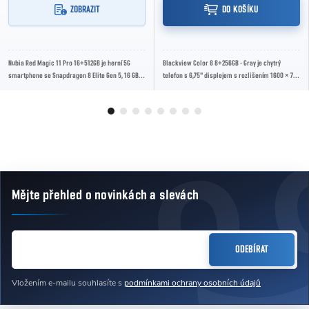
ZOBRAZIT
DO KOŠÍKU
Nubia Red Magic 11 Pro 16+512GB je herní 5G
Blackview Color 8 8+256GB - Gray je chytrý
smartphone se Snapdragon 8 Elite Gen 5, 16 GB
telefon s 6,75" displejem s rozlišením 1600 × 720
LPDDR5T a 512 GB UFS 4.1 Pro. Nabízí AMOLED...
a 90Hz obnovovací frekvencí, procesorem...
Mějte přehled o novinkách
a slevách
Zápatí
E-MAIL
ODEBÍRAT
Vložením e-mailu souhlasíte s
podmínkami ochrany osobních údajů