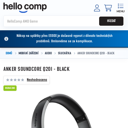
Přejít na obsah
NÁKUPNÍ
HLEDAT
Nákup na splátky přes ESSOX je dočasně vypnut z důvodu technických
problémů. Omlouváme se za komplikace.
DOMŮ
MOBILNÍ ZAŘÍZENÍ
AUDIO
SLUCHÁTKA
ANKER SOUNDCORE Q20I - BLACK
ANKER SOUNDCORE Q20I - BLACK
Neohodnoceno
ROZBALENO