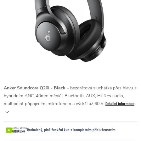
Anker Soundcore Q20i - Black
– bezdrátová sluchátka přes hlavu s
hybridním ANC, 40mm měniči, Bluetooth, AUX, Hi-Res audio,
multipoint připojením, mikrofonem a výdrží až 60 h.
Detailní informace
AKTUÁLNÍ STAV
Rozbalený, plně funkční kus s kompletním příslušenstvím.
RZ
ROZBALENO