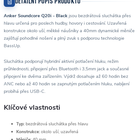
DETAILNÍ POPIS PRODUKTU
Anker Soundcore Q20i - Black
jsou bezdrátová sluchátka přes
hlavu určená pro poslech hudby, hovory i cestování. Uzavřená
konstrukce okolo uší, měkké náušníky a 40mm dynamické měniče
zajišťují pohodlné nošení a plný zvuk s podporou technologie
BassUp.
Sluchátka podporují hybridní aktivní potlačení hluku, režim
průhlednosti, připojení přes Bluetooth i 3,5mm jack a současné
připojení ke dvěma zařízením. Výdrž dosahuje až 60 hodin bez
ANC nebo až 40 hodin se zapnutým potlačením hluku, nabíjení
probíhá přes USB-C.
Klíčové vlastnosti
Typ:
bezdrátová sluchátka přes hlavu
Konstrukce:
okolo uší, uzavřená
Měniče:
40 mm