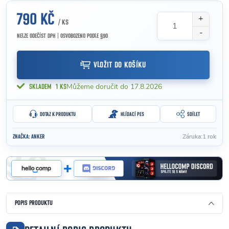
790 KČ
/ KS
NELZE ODEČÍST DPH | OSVOBOZENO PODLE §90
Měrná cena:
VLOŽIT DO KOŠÍKU
17.8.2026
SKLADEM
1 KS
DOTAZ K PRODUKTU
HLÍDACÍ PES
SDÍLET
Záruka
:
1 rok
ZNAČKA:
ANKER
POPIS PRODUKTU