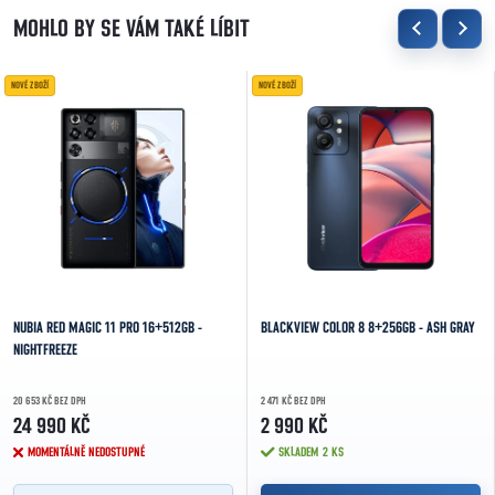
NOVÉ ZBOŽÍ
NOVÉ ZBOŽÍ
NUBIA RED MAGIC 11 PRO 16+512GB -
BLACKVIEW COLOR 8 8+256GB - ASH GRAY
NIGHTFREEZE
20 653 KČ BEZ DPH
2 471 KČ BEZ DPH
24 990 KČ
2 990 KČ
MOMENTÁLNĚ NEDOSTUPNÉ
SKLADEM
2 KS