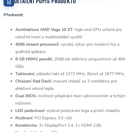
DETAILNÍ POPIS PRODUKTU
Přednosti:
Architektura AMD Vega 10 XT:
high-end GPU určené pro
náročné hraní a multimediální využití.
4096 stream procesorů:
vysoký výkon pro moderní hry a
grafické aplikace.
8 GB HBM2 paměti:
2048-bit sběrnice; propustnost až 484
GB/s.
Taktování:
základní takt až 1272 MHz, Boost až 1677 MHz.
Chlazení Red Devil:
masivní chladič se 3 ventilátory pro
efektivní odvod tepla.
Dual BIOS:
možnost přepínání mezi výkonnostním a tichým
režimem.
LED podsvícení:
stylové podsvícení loga a prvků chladiče.
Rozhraní:
PCI Express 3.0 ×16.
Konektivita:
3× DisplayPort 1.4, 1× HDMI 2.0b.