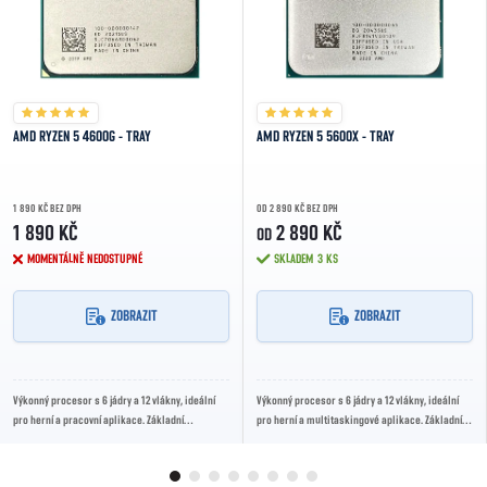
AMD RYZEN 5 4600G - TRAY
AMD RYZEN 5 5600X - TRAY
1 890 KČ BEZ DPH
OD 2 890 KČ BEZ DPH
1 890 KČ
2 890 KČ
OD
MOMENTÁLNĚ NEDOSTUPNÉ
SKLADEM
3 KS
ZOBRAZIT
ZOBRAZIT
Výkonný procesor s 6 jádry a 12 vlákny, ideální
Výkonný procesor s 6 jádry a 12 vlákny, ideální
pro herní a pracovní aplikace. Základní
pro herní a multitaskingové aplikace. Základní
frekvence 3.7 GHz, boost až 4.2 GHz.
frekvence 3.7 GHz, boost až 4.6 GHz.