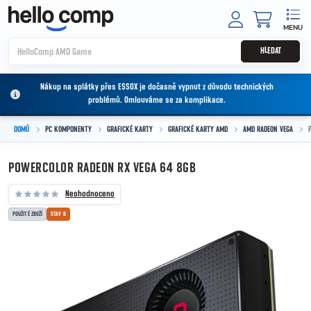
Přejít na obsah
NÁKUPNÍ
HLEDAT
Nákup na splátky přes ESSOX je dočasně vypnut z důvodu technických
problémů. Omlouváme se za komplikace.
DOMŮ
PC KOMPONENTY
GRAFICKÉ KARTY
GRAFICKÉ KARTY AMD
AMD RADEON VEGA
POWERCOLOR RADEON RX VEGA 64 8GB
Neohodnoceno
POUŽITÉ ZBOŽÍ
STAV B