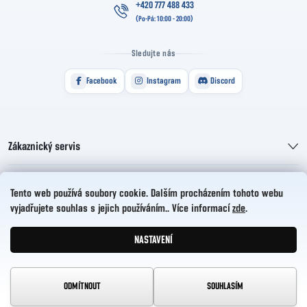
+420 777 488 433
Sledujte nás
Facebook
Instagram
Discord
Zákaznický servis
Informace pro vás
Tento web používá soubory cookie. Dalším procházením tohoto webu
vyjadřujete souhlas s jejich používáním.. Více informací
zde
.
HelloCZ s.r.o.
NASTAVENÍ
Vytvořil Shoptet
Copyright 2026
HelloComp
. Všechna práva vyhrazena.
ODMÍTNOUT
SOUHLASÍM
Upravit nastavení cookies