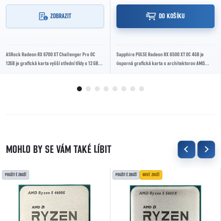
ZOBRAZIT
DO KOŠÍKU
ASRock Radeon RX 6700 XT Challenger Pro OC
Sapphire PULSE Radeon RX 6500 XT OC 4GB je
12GB je grafická karta vyšší střední třídy s 12 GB
úsporná grafická karta s architekturou AMD
GDDR6 paměti a boost frekvencí až 2620 MHz....
RDNA 2, 4GB GDDR6 pamětí a kompaktním
chlazením...
POUŽITÉ ZBOŽÍ
POUŽITÉ ZBOŽÍ
NOVÉ ZBOŽÍ