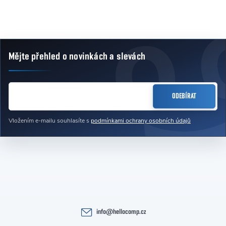
Mějte přehled o novinkách
a slevách
Zápatí
E-MAIL
ODEBÍRAT
Vložením e-mailu souhlasíte s
podmínkami ochrany osobních údajů
info
@
hellocomp.cz