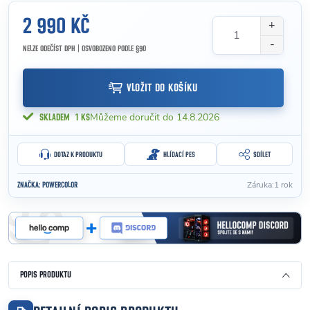
2 990 KČ
NELZE ODEČÍST DPH | OSVOBOZENO PODLE §90
Měrná cena:
VLOŽIT DO KOŠÍKU
14.8.2026
SKLADEM
1 KS
DOTAZ K PRODUKTU
HLÍDACÍ PES
SDÍLET
Záruka
:
1 rok
ZNAČKA:
POWERCOLOR
POPIS PRODUKTU