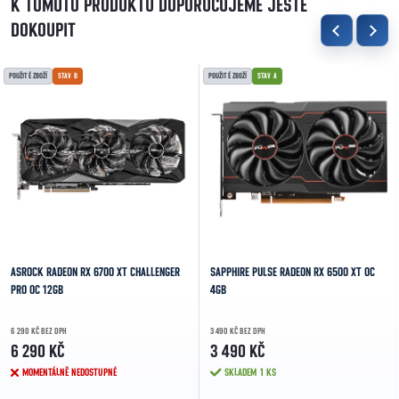
K TOMUTO PRODUKTU DOPORUČUJEME JEŠTĚ
DOKOUPIT
POUŽITÉ ZBOŽÍ
STAV B
POUŽITÉ ZBOŽÍ
STAV A
ASROCK RADEON RX 6700 XT CHALLENGER
SAPPHIRE PULSE RADEON RX 6500 XT OC
PRO OC 12GB
4GB
6 290 KČ BEZ DPH
3 490 KČ BEZ DPH
6 290 KČ
3 490 KČ
MOMENTÁLNĚ NEDOSTUPNÉ
SKLADEM
1 KS