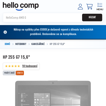
Přejít na obsah
NÁKUPNÍ
HLEDAT
Nákup na splátky přes ESSOX je dočasně vypnut z důvodu technických
problémů. Omlouváme se za komplikace.
DOMŮ
NOTEBOOKY
KANCELÁŘSKÉ
HP 255 G7 15,6"
HP 255 G7 15,6"
10 hodnocení
POUŽITÉ ZBOŽÍ
STAV B