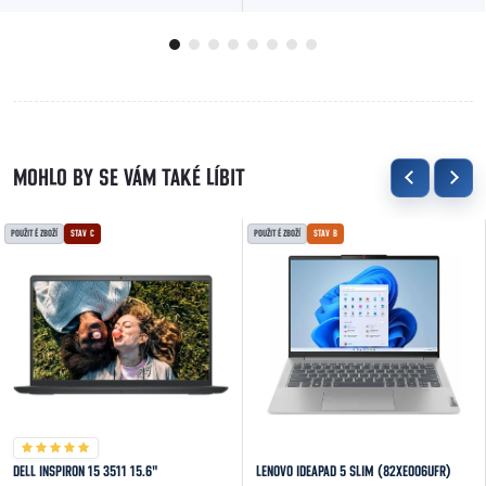
rozlišením až 3200 DPI a 7 tlačítky pro přesné...
6400 DPI a RGB podsvícením. Hodí se pro hraní i...
POUŽITÉ ZBOŽÍ
STAV C
POUŽITÉ ZBOŽÍ
STAV B
DELL INSPIRON 15 3511 15.6"
LENOVO IDEAPAD 5 SLIM (82XE006UFR)