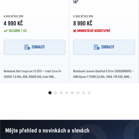
14"
4 990 KČ BEZ DPH
8 990 KČ BEZ DPH
4 990 KČ
8 990 KČ
SKLADEM
1 KS
MOMENTÁLNĚ NEDOSTUPNÉ
ZOBRAZIT
ZOBRAZIT
Notebook Dell Inspiron 15 3511 – Intel Core i5-
Notebook Lenovo IdeaPad 5 Slim (82XE006UFR) –
1035G1 1,0 GHz, 8GB, 256GB SSD, Intel UHD
AMD Ryzen 7 7730U 2,0 GHz, 16GB, 1TB SSD, AMD
Graphics, 15,6” 1920 × 1080 px, Windows 11 Home
Radeon Graphics, 14” 1920 × 1080 px, Windows 11
Mějte přehled o novinkách
a slevách