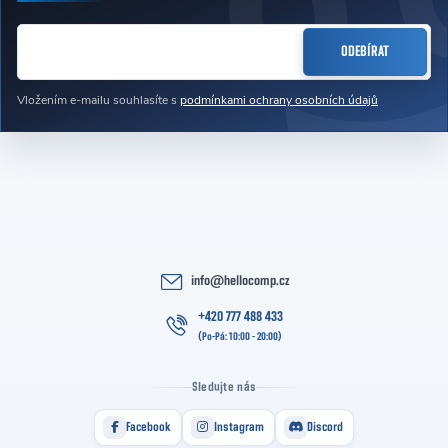
Zápatí
E-MAIL
ODEBÍRAT
Vložením e-mailu souhlasíte s
podmínkami ochrany osobních údajů
info
@
hellocomp.cz
+420 777 488 433
Sledujte nás
Facebook
Instagram
Discord