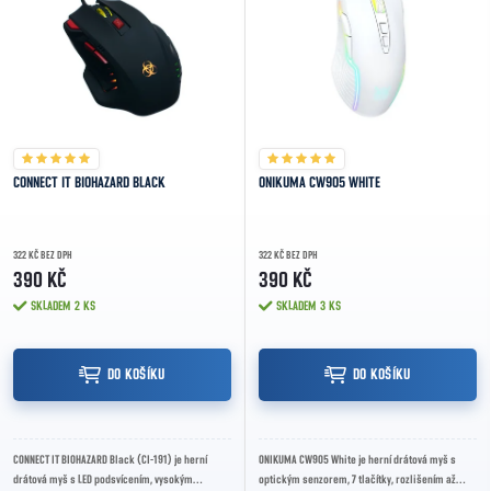
CONNECT IT BIOHAZARD BLACK
ONIKUMA CW905 WHITE
322 KČ BEZ DPH
322 KČ BEZ DPH
390 KČ
390 KČ
SKLADEM
2 KS
SKLADEM
3 KS
DO KOŠÍKU
DO KOŠÍKU
CONNECT IT BIOHAZARD Black (CI-191) je herní
ONIKUMA CW905 White je herní drátová myš s
drátová myš s LED podsvícením, vysokým
optickým senzorem, 7 tlačítky, rozlišením až