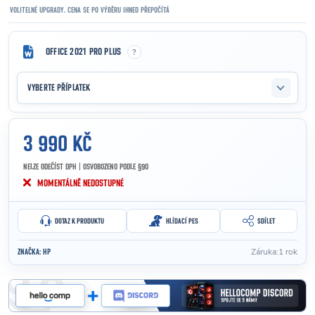
VOLITELNÉ UPGRADY. CENA SE PO VÝBĚRU IHNED PŘEPOČÍTÁ
?
OFFICE 2021 PRO PLUS
VYBERTE PŘÍPLATEK
3 990 KČ
NELZE ODEČÍST DPH | OSVOBOZENO PODLE §90
Měrná cena:
MOMENTÁLNĚ NEDOSTUPNÉ
DOTAZ K PRODUKTU
HLÍDACÍ PES
SDÍLET
Záruka
:
1 rok
ZNAČKA:
HP