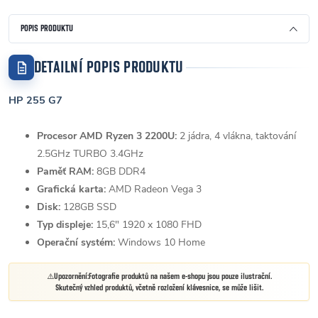
POPIS PRODUKTU
DETAILNÍ POPIS PRODUKTU
HP 255 G7
Procesor AMD Ryzen 3 2200U:
2 jádra, 4 vlákna, taktování
2.5GHz TURBO 3.4GHz
Paměť RAM:
8GB DDR4
Grafická karta:
AMD Radeon Vega 3
Disk:
128GB SSD
Typ displeje:
15,6" 1920 x 1080
FHD
Operační systém:
Windows 10 Home
Upozornění:
Fotografie produktů na našem e-shopu jsou pouze ilustrační.
Skutečný vzhled produktů, včetně rozložení klávesnice, se může lišit.