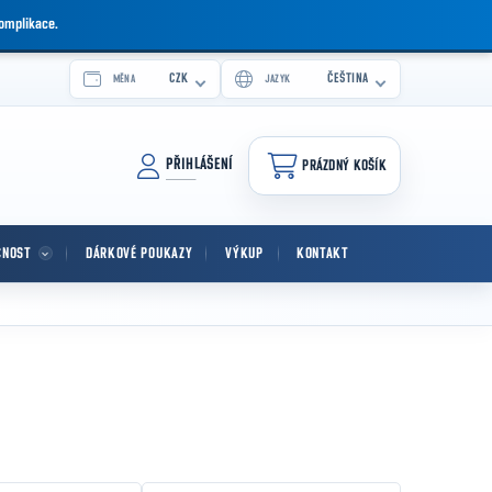
komplikace.
CZK
ČEŠTINA
MĚNA
JAZYK
PŘIHLÁŠENÍ
PRÁZDNÝ KOŠÍK
NÁKUPNÍ KOŠÍK
CNOST
DÁRKOVÉ POUKAZY
VÝKUP
KONTAKT