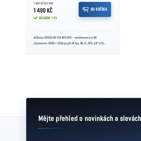
1 490 KČ BEZ DPH
DO KOŠÍKU
1 490 KČ
SKLADEM
1 KS
AZDome GS63H 4K 1CH Wifi GPS – autokamera s 4K
záznamem 3840 × 2160 px při 24 fps, Wi-Fi, GPS, 2,4" LCD
displejem, 150° úhlem záběru,...
Ovládací prvky výpisu
Mějte přehled o novinkách
a slevác
Zápatí