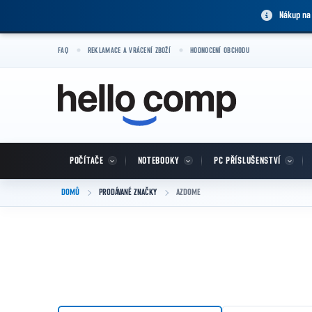
Přejít na obsah
Nákup na
FAQ
REKLAMACE A VRÁCENÍ ZBOŽÍ
HODNOCENÍ OBCHODU
POČÍTAČE
NOTEBOOKY
PC PŘÍSLUŠENSTVÍ
DOMŮ
PRODÁVANÉ ZNAČKY
AZDOME