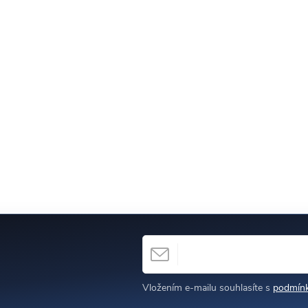
E-MAIL
h
Vložením e-mailu souhlasíte s
podmínk