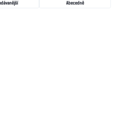
odávanější
Abecedně