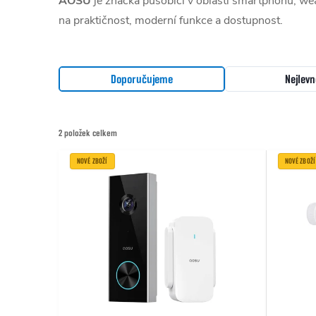
AOSU
je značka působící v oblasti smartphonů, wea
na praktičnost, moderní funkce a dostupnost.
Řazení produktů
Doporučujeme
Nejlevn
2
položek celkem
Výpis produktů
NOVÉ ZBOŽÍ
NOVÉ ZBOŽÍ