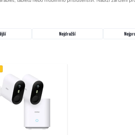
rables, tabletů nebo mobilního příslušenství. Nabízí zařízení 
ější
Nejdražší
Nejpr