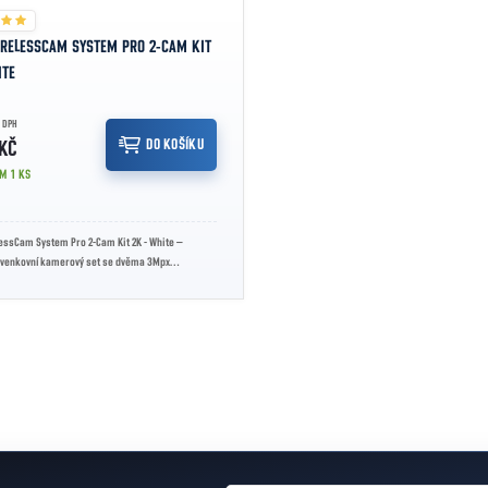
RELESSCAM SYSTEM PRO 2-CAM KIT
ITE
 DPH
DO KOŠÍKU
KČ
EM
1 KS
essCam System Pro 2-Cam Kit 2K - White –
 venkovní kamerový set se dvěma 3Mpx
ozlišením 2048 × 1536 px,...