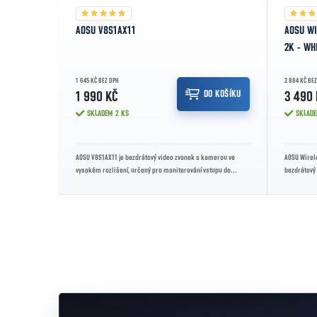
AOSU V8S1AX11
AOSU WI
2K - WH
1 645 KČ BEZ DPH
2 884 KČ BEZ
DO KOŠÍKU
1 990 KČ
3 490 
SKLADEM
2 KS
SKLAD
AOSU V8S1AX11 je bezdrátový video zvonek s kamerou ve
AOSU Wirel
vysokém rozlišení, určený pro monitorování vstupu do
bezdrátový
domu. Nabízí přenos obrazu do...
kamerami, r
Ovládací prvky výpisu