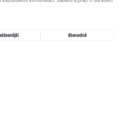
pro každodenní komunikaci, zábavu a práci s důrazem
odávanější
Abecedně