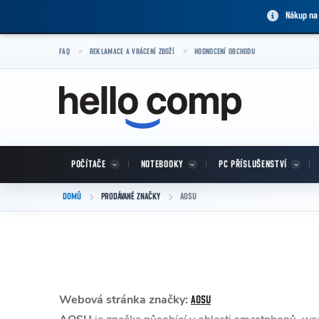
Přejít na obsah
Nákup na
FAQ
REKLAMACE A VRÁCENÍ ZBOŽÍ
HODNOCENÍ OBCHODU
POČÍTAČE
NOTEBOOKY
PC PŘÍSLUŠENSTVÍ
DOMŮ
PRODÁVANÉ ZNAČKY
AOSU
Webová stránka značky:
AOSU