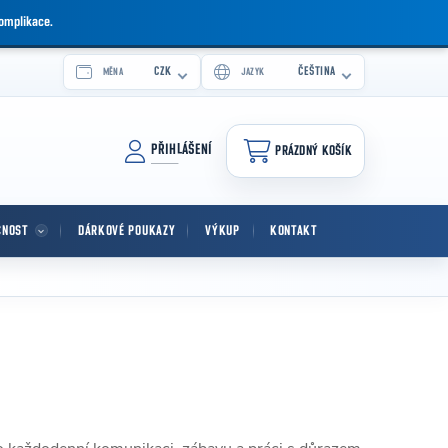
komplikace.
CZK
ČEŠTINA
MĚNA
JAZYK
PŘIHLÁŠENÍ
PRÁZDNÝ KOŠÍK
NÁKUPNÍ KOŠÍK
CNOST
DÁRKOVÉ POUKAZY
VÝKUP
KONTAKT