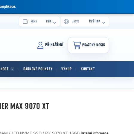
komplikace.
CZK
ČEŠTINA
MĚNA
JAZYK
PŘIHLÁŠENÍ
PRÁZDNÝ KOŠÍK
NÁKUPNÍ KOŠÍK
CNOST
DÁRKOVÉ POUKAZY
VÝKUP
KONTAKT
ER MAX 9070 XT
RAM / 1TB NVME SSD / RX 9070 XT 16GB
Detailní informace