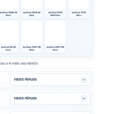
2023
61K
2017
53K
2013
50K
2023
43K
2019
36K
2
CENA SE PO VÝBĚRU IHNED PŘEPOČÍTÁ
VYBERTE PŘÍPLATEK
VYBERTE PŘÍPLATEK