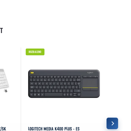
T
ROZBALENO
ROZBALENO
Z/SK
LOGITECH MEDIA K400 PLUS - ES
ASUS ROG 