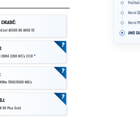
Počítač
Herní (
 CHLADIČ:
Herní P
Cool AG500 BK ARGB V2
AMD GA
?
:
 DDR4 3200 MT/s CL18
*
?
:
 NVMe 7000/6000 MB/s
?
OJ:
 80 Plus Gold