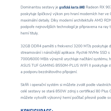
Dominantou sestavy je
Radeon RX 907
grafická karta AMD
poskytuje špičkový výkon pro hraní moderních her ve 
maximální detaily. Díky moderní architektuře AMD RD
podpoře nejnovějších technologií je připravena na ray tr
herní tituly.
32GB DDR4 paměti s frekvencí 3200 MT/s poskytuje do
streamování i náročnější aplikace. Rychlé NVMe SSD s 
7000/6000 MB/s výrazně urychluje načítání systému, her
ASUS TUF GAMING B550M-PLUS WIFI II poskytuje stabil
a podporu bezdrátového připojení.
Skříň i operační systém si můžete zvolit podle vlastních
celé sestavy se stará 850W zdroj s certifikací 80 Plus 
můžete vytvořit výkonný herní počítač přesně podle sv