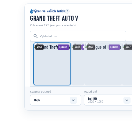
Výkon ve vašich hrách
?
GRAND THEFT AUTO V
Zobrazené FPS jsou pouze orientační
2013
131K
2018
118K
2009
108K
2017
KVALITA DETAILŮ
ROZLIŠENÍ
Full HD
High
1920 × 1080