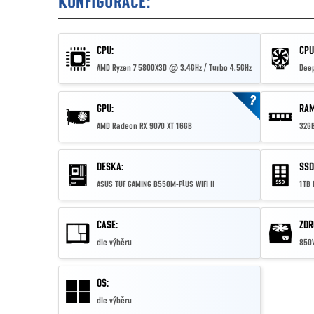
KONFIGURACE:
CPU:
CPU
AMD Ryzen 7 5800X3D @ 3.4GHz / Turbo 4.5GHz
Deep
?
GPU:
RAM
AMD Radeon RX 9070 XT 16GB
32GB
DESKA:
SSD
ASUS TUF GAMING B550M-PLUS WIFI II
1TB
CASE:
ZDR
dle výběru
850W
OS:
dle výběru