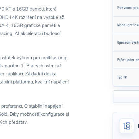
0 XT s 16GB paměti, která
Frekvence pr
QHD i 4K rozlišení na vysoké až
NA 4, 16GB grafické paměti a
Model grafick
acing, AI akceleraci i budoucí
Operační syst
statek výkonu pro multitasking,
Počet jader p
kapacitou 1TB a rychlostmi až
 i aplikací. Základní deska
Typ PC
ní platformu, kvalitní napájení
 preferencí. O stabilní napájení
Gold. Díky možnosti konfigurace si
ých představ.