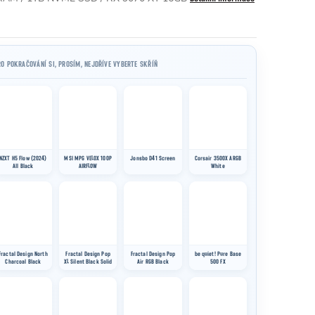
O POKRAČOVÁNÍ SI, PROSÍM, NEJDŘÍVE VYBERTE SKŘÍŇ