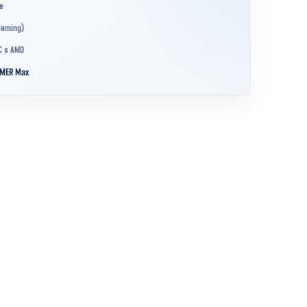
e
Gaming)
C s AMD
MER Max