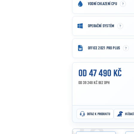
?
VODNÍ CHLAZENÍ CPU
?
OPERAČNÍ SYSTÉM
?
OFFICE 2021 PRO PLUS
OD
47 490 KČ
OD
39 248 KČ
BEZ DPH
Měrná cena:
DOTAZ K PRODUKTU
HLÍDAC