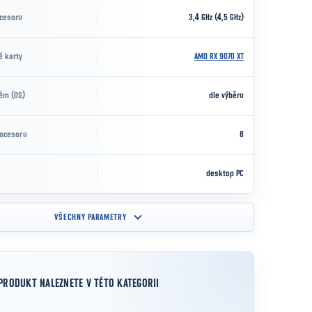
ocesoru
3,4 GHz (4,5 GHz)
é karty
AMD RX 9070 XT
ém (OS)
dle výběru
rocesoru
8
desktop PC
VŠECHNY PARAMETRY
PRODUKT NALEZNETE V TÉTO KATEGORII