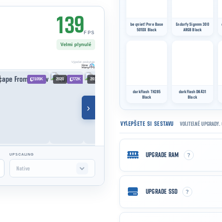
139
FPS
Velmi plynulé
Výpočet poskytuje
105K
2020
72K
2015
66K
2011
65K
›
VYLEPŠETE SI SESTAVU
VOLITELNÉ UPGRADY. 
?
UPGRADE RAM
UPSCALING
Native
?
UPGRADE SSD