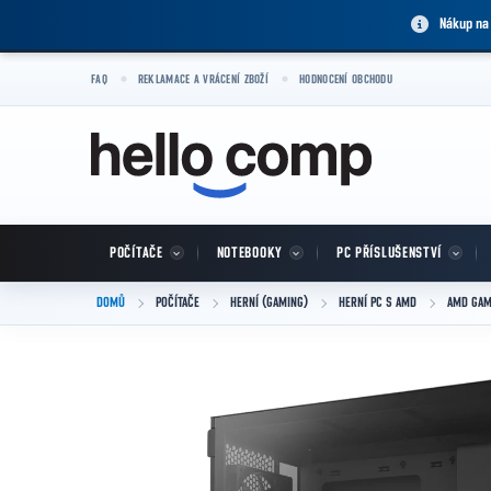
Přejít na obsah
Nákup na
FAQ
REKLAMACE A VRÁCENÍ ZBOŽÍ
HODNOCENÍ OBCHODU
POČÍTAČE
NOTEBOOKY
PC PŘÍSLUŠENSTVÍ
DOMŮ
POČÍTAČE
HERNÍ (GAMING)
HERNÍ PC S AMD
AMD GAM