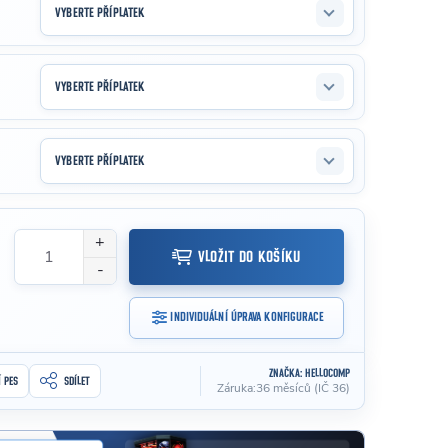
VYBERTE PŘÍPLATEK
VYBERTE PŘÍPLATEK
VYBERTE PŘÍPLATEK
VLOŽIT DO KOŠÍKU
INDIVIDUÁLNÍ ÚPRAVA KONFIGURACE
ZNAČKA:
HELLOCOMP
Í PES
SDÍLET
Záruka
:
36 měsíců (IČ 36)